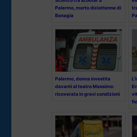
Scontro fra scooter a
In
Palermo, morto diciottenne di
tr
Bonagia
P
Palermo, donna investita
L’
davanti al teatro Massimo:
Er
ricoverata in gravi condizioni
vi
fi