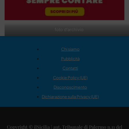
foto d'archivio
Chi siamo
Pubblicità
Contatti
Cookie Policy (UE)
Disconoscimento
Dichiarazione sulla Privacy (UE)
Copyright © ilSicilia | aut. Tribunale di Palermo n.11 del