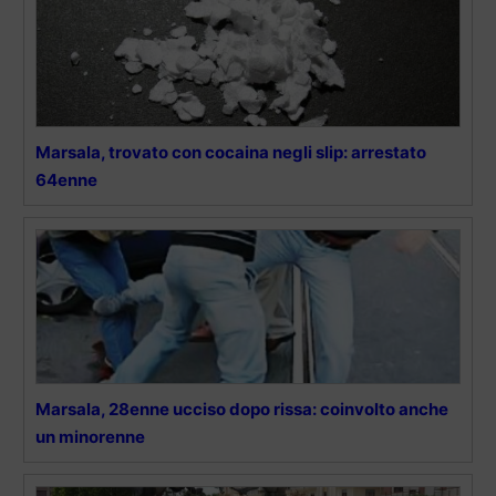
Marsala, trovato con cocaina negli slip: arrestato
64enne
Marsala, 28enne ucciso dopo rissa: coinvolto anche
un minorenne