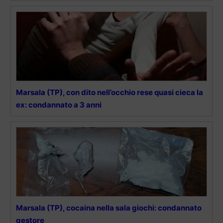
Marsala (TP), con dito nell’occhio rese quasi cieca la
ex: condannato a 3 anni
Marsala (TP), cocaina nella sala giochi: condannato
gestore