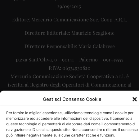
29/09/2015
Editore: Mercurio Comunicazione Soc. Coop. A.R.L.
Direttore Editoriale: Maurizio Scaglione
Direttore Responsabile: Maria Calabrese
p.zza Sant’Oliva, 9 – 90141 – Palermo – 091335557
P.IVA: 06334930820
Mercurio Comunicazione Società Cooperativa a r.l. è
iscritta al Registro degli Operatori di Comunicazione al
numero 26988
Gestisci Consenso Cookie
Sito gestito da
La Digitale srl
–
info@ladigitale.it
Per fornire le migliori esperienze, utilizziamo tecnologie come i cookie per
memorizzare e/o accedere alle informazioni del dispositivo. Il consenso a
queste tecnologie ci permetterà di elaborare dati come il comportamento di
navigazione o ID unici su questo sito. Non acconsentire o ritirare il consenso
può influire negativamente su alcune caratteristiche e funzioni.