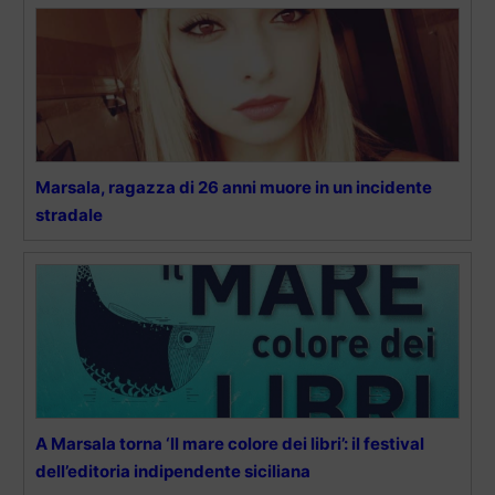
Marsala, ragazza di 26 anni muore in un incidente
stradale
A Marsala torna ‘ll mare colore dei libri’: il festival
dell’editoria indipendente siciliana