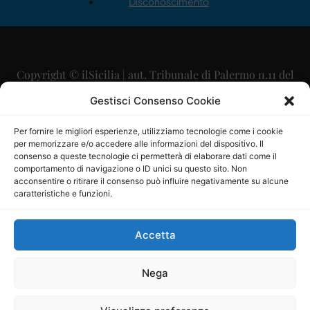
Disconoscimento
Copyright © ilSicilia | aut. Tribunale di Palermo n.11 del
29/09/2015
Gestisci Consenso Cookie
Editore: Mercurio Comunicazione Soc. Coop. A.R.L.
Per fornire le migliori esperienze, utilizziamo tecnologie come i cookie
per memorizzare e/o accedere alle informazioni del dispositivo. Il
Direttore Editoriale: Maurizio Scaglione
consenso a queste tecnologie ci permetterà di elaborare dati come il
comportamento di navigazione o ID unici su questo sito. Non
Direttore Responsabile: Maria Calabrese
acconsentire o ritirare il consenso può influire negativamente su alcune
caratteristiche e funzioni.
p.zza Sant’Oliva, 9 – 90141 – Palermo – 091335557
P.IVA: 06334930820
Accetta
Mercurio Comunicazione Società Cooperativa a r.l. è
iscritta al Registro degli Operatori di Comunicazione al
Nega
numero 26988