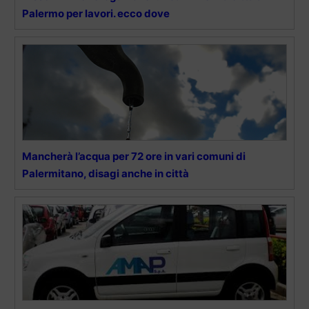
Palermo per lavori. ecco dove
Mancherà l’acqua per 72 ore in vari comuni di
Palermitano, disagi anche in città