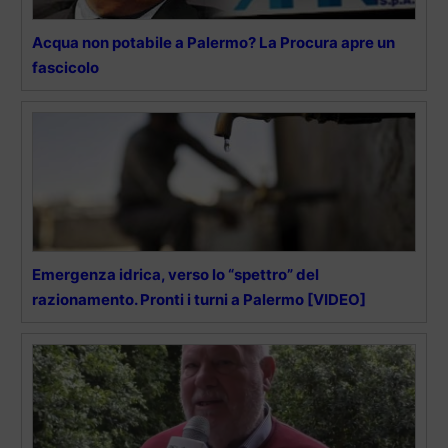
Acqua non potabile a Palermo? La Procura apre un
fascicolo
Emergenza idrica, verso lo “spettro” del
razionamento. Pronti i turni a Palermo [VIDEO]