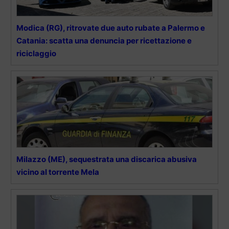
Modica (RG), ritrovate due auto rubate a Palermo e
Catania: scatta una denuncia per ricettazione e
riciclaggio
Milazzo (ME), sequestrata una discarica abusiva
vicino al torrente Mela