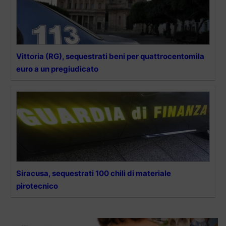
Vittoria (RG), sequestrati beni per quattrocentomila
euro a un pregiudicato
Siracusa, sequestrati 100 chili di materiale
pirotecnico