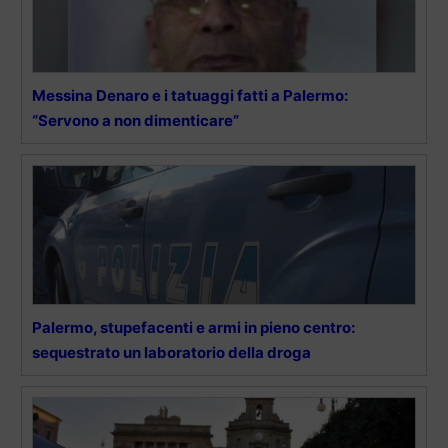
Messina Denaro e i tatuaggi fatti a Palermo:
“Servono a non dimenticare”
Palermo, stupefacenti e armi in pieno centro:
sequestrato un laboratorio della droga