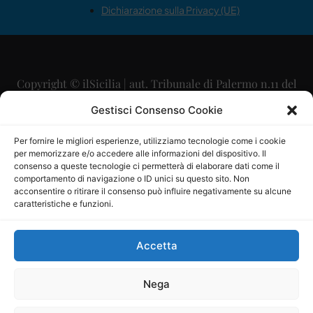
Dichiarazione sulla Privacy (UE)
Copyright © ilSicilia | aut. Tribunale di Palermo n.11 del
29/09/2015
Gestisci Consenso Cookie
Editore: Mercurio Comunicazione Soc. Coop. A.R.L.
Per fornire le migliori esperienze, utilizziamo tecnologie come i cookie
per memorizzare e/o accedere alle informazioni del dispositivo. Il
Direttore Editoriale: Maurizio Scaglione
consenso a queste tecnologie ci permetterà di elaborare dati come il
comportamento di navigazione o ID unici su questo sito. Non
Direttore Responsabile: Maria Calabrese
acconsentire o ritirare il consenso può influire negativamente su alcune
caratteristiche e funzioni.
p.zza Sant’Oliva, 9 – 90141 – Palermo – 091335557
P.IVA: 06334930820
Accetta
Mercurio Comunicazione Società Cooperativa a r.l. è
iscritta al Registro degli Operatori di Comunicazione al
Nega
numero 26988