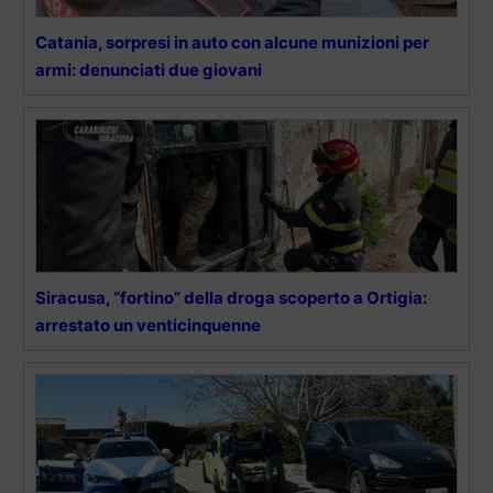
Catania, sorpresi in auto con alcune munizioni per
armi: denunciati due giovani
Siracusa, “fortino” della droga scoperto a Ortigia:
arrestato un venticinquenne