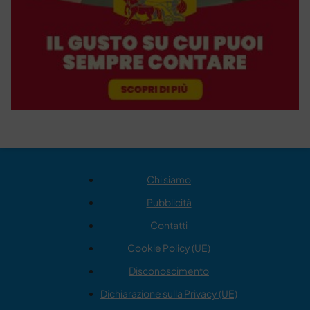
Chi siamo
Pubblicità
Contatti
Cookie Policy (UE)
Disconoscimento
Dichiarazione sulla Privacy (UE)