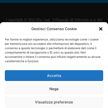
Copyright © ilSicilia | aut. Tribunale di Palermo n.11 del
29/09/2015
Gestisci Consenso Cookie
Editore: Mercurio Comunicazione Soc. Coop. A.R.L.
Per fornire le migliori esperienze, utilizziamo tecnologie come i cookie
per memorizzare e/o accedere alle informazioni del dispositivo. Il
Direttore Editoriale: Maurizio Scaglione
consenso a queste tecnologie ci permetterà di elaborare dati come il
comportamento di navigazione o ID unici su questo sito. Non
Direttore Responsabile: Maria Calabrese
acconsentire o ritirare il consenso può influire negativamente su alcune
caratteristiche e funzioni.
p.zza Sant’Oliva, 9 – 90141 – Palermo – 091335557
P.IVA: 06334930820
Accetta
Mercurio Comunicazione Società Cooperativa a r.l. è
iscritta al Registro degli Operatori di Comunicazione al
Nega
numero 26988
Visualizza preferenze
Sito gestito da
La Digitale srl
–
info@ladigitale.it