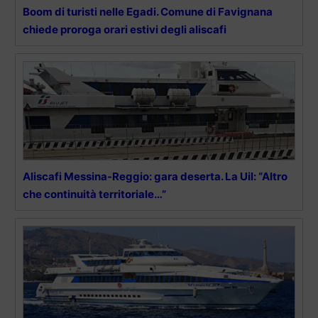
Boom di turisti nelle Egadi. Comune di Favignana
chiede proroga orari estivi degli aliscafi
Aliscafi Messina-Reggio: gara deserta. La Uil: “Altro
che continuità territoriale…”