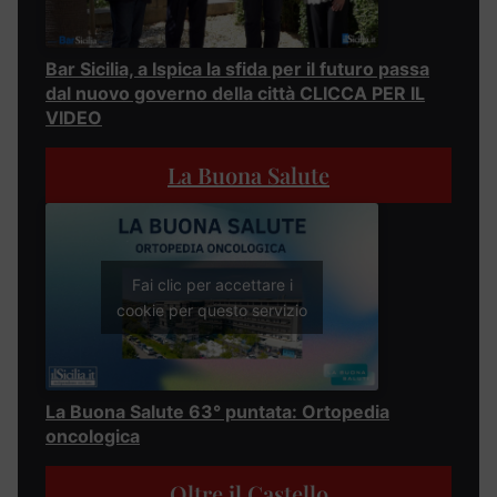
Bar Sicilia, a Ispica la sfida per il futuro passa
dal nuovo governo della città CLICCA PER IL
VIDEO
La Buona Salute
Fai clic per accettare i
cookie per questo servizio
La Buona Salute 63° puntata: Ortopedia
oncologica
Oltre il Castello