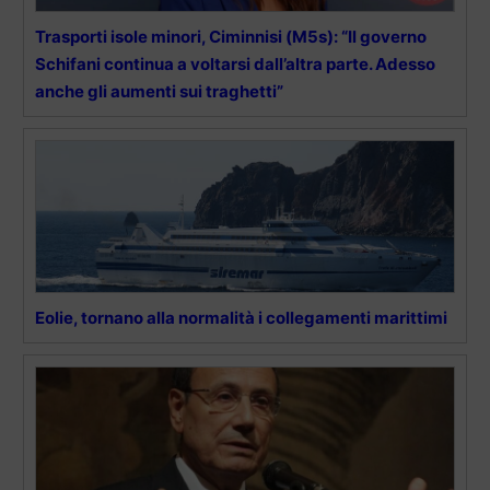
Trasporti isole minori, Ciminnisi (M5s): “Il governo
Schifani continua a voltarsi dall’altra parte. Adesso
anche gli aumenti sui traghetti”
Eolie, tornano alla normalità i collegamenti marittimi