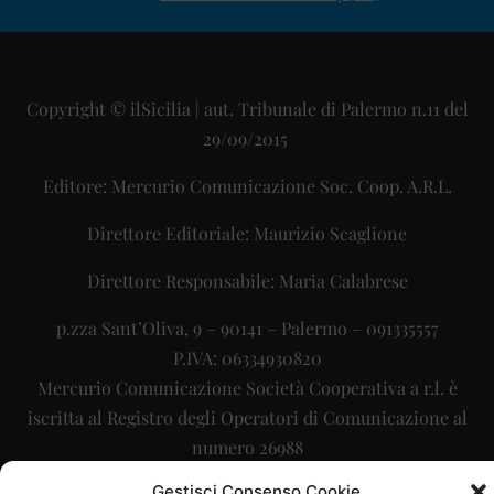
Copyright © ilSicilia | aut. Tribunale di Palermo n.11 del
29/09/2015
Editore: Mercurio Comunicazione Soc. Coop. A.R.L.
Direttore Editoriale: Maurizio Scaglione
Direttore Responsabile: Maria Calabrese
p.zza Sant’Oliva, 9 – 90141 – Palermo – 091335557
P.IVA: 06334930820
Mercurio Comunicazione Società Cooperativa a r.l. è
iscritta al Registro degli Operatori di Comunicazione al
numero 26988
Gestisci Consenso Cookie