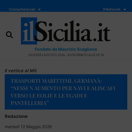
Cronache locali
Il Network
Fondato da Maurizio Scaglione
GIOVEDÌ 6 AGOSTO 2026 - AGGIORNATO ALLE 09:36
Il vertice al Mit
TRASPORTI MARITTIMI, GERMANÀ:
“NESSUN AUMENTO PER NAVI E ALISCAFI
VERSO LE EOLIE E LE EGADI E
PANTELLERIA”
Redazione
martedì 12 Maggio 2026