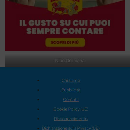
Nino Germanà
Chi siamo
Pubblicità
Contatti
Cookie Policy (UE)
Disconoscimento
Dichiarazione sulla Privacy (UE)