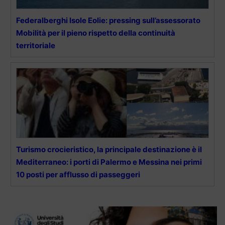
Federalberghi Isole Eolie: pressing sull’assessorato
Mobilità per il pieno rispetto della continuità
territoriale
Turismo crocieristico, la principale destinazione è il
Mediterraneo: i porti di Palermo e Messina nei primi
10 posti per afflusso di passeggeri