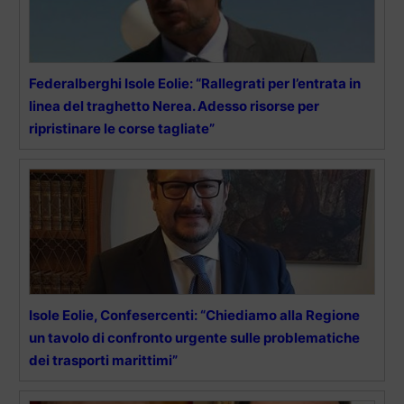
Federalberghi Isole Eolie: “Rallegrati per l’entrata in
linea del traghetto Nerea. Adesso risorse per
ripristinare le corse tagliate”
Isole Eolie, Confesercenti: “Chiediamo alla Regione
un tavolo di confronto urgente sulle problematiche
dei trasporti marittimi”