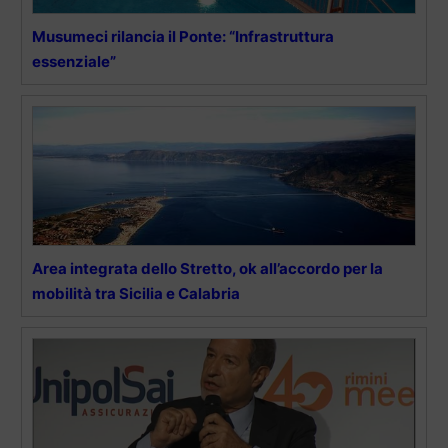
Musumeci rilancia il Ponte: “Infrastruttura
essenziale”
Area integrata dello Stretto, ok all’accordo per la
mobilità tra Sicilia e Calabria