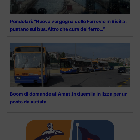
Pendolari: “Nuova vergogna delle Ferrovie in Sicilia,
puntano sui bus. Altro che cura del ferro…”
Boom di domande all’Amat. In duemila in lizza per un
posto da autista