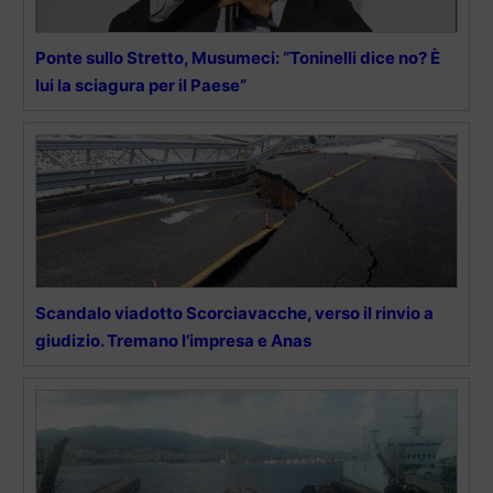
Ponte sullo Stretto, Musumeci: “Toninelli dice no? È
lui la sciagura per il Paese”
Scandalo viadotto Scorciavacche, verso il rinvio a
giudizio. Tremano l’impresa e Anas