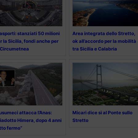
asporti: stanziati 50 milioni
Area integrata dello Stretto,
r la Sicilia, fondi anche per
ok all’accordo per la mobilità
 Circumetnea
tra Sicilia e Calabria
sumeci attacca l’Anas:
Micari dice sì al Ponte sullo
iadotto Himera, dopo 4 anni
Stretto
tto fermo”