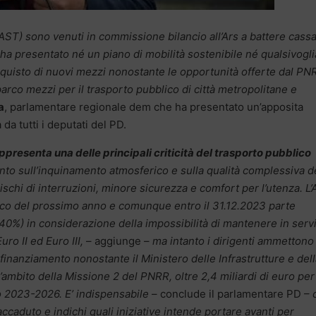
i (AST) sono venuti in commissione bilancio all’Ars a battere cass
a presentato né un piano di mobilità sostenibile né qualsivogli
’acquisto di nuovi mezzi nonostante le opportunità offerte dal PN
parco mezzi per il trasporto pubblico di città metropolitane e
a
, parlamentare regionale dem che ha presentato un’apposita
da tutti i deputati del PD.
presenta una delle principali criticità del trasporto pubblico
anto sull’inquinamento atmosferico e sulla qualità complessiva d
schi di interruzioni, minore sicurezza e comfort per l’utenza. L
rco del prossimo anno e comunque entro il 31.12.2023 parte
 40%) in considerazione della impossibilità di mantenere in serv
ro II ed Euro III,
– aggiunge –
ma intanto i dirigenti ammettono
finanziamento nonostante il Ministero delle Infrastrutture e del
l’ambito della Missione 2 del PNRR, oltre 2,4 miliardi di euro per
odo 2023-2026. E’ indispensabile
– conclude il parlamentare PD –
accaduto e indichi quali iniziative intende portare avanti per