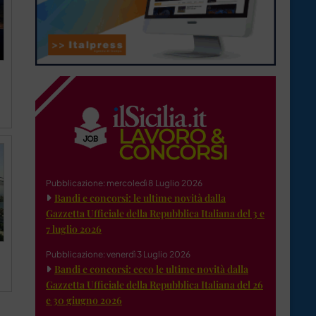
Pubblicazione: mercoledì 8 Luglio 2026
Bandi e concorsi: le ultime novità dalla
Gazzetta Ufficiale della Repubblica Italiana del 3 e
7 luglio 2026
Pubblicazione: venerdì 3 Luglio 2026
Bandi e concorsi: ecco le ultime novità dalla
Gazzetta Ufficiale della Repubblica Italiana del 26
e 30 giugno 2026