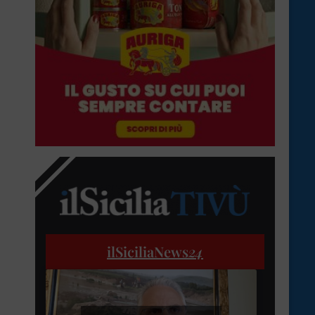
ilSiciliaNews
24