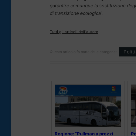
garantire comunque la sostituzione degl
di transizione ecologica
”.
Tutti gli articoli dell'autore
Polit
Questo articolo fa parte delle categorie:
Regione: “Pullman a prezzi
Po