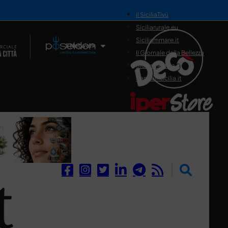
il SiciliaTivù
Siciliarurale.eu
Siciliammare.it
Il Network
Il Giornale della Bellezza
Siciliamedica.it
Sanitainsicilia.it