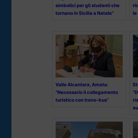
simbolici per gli studenti che
ri
tornano in Sicilia a Natale”
le
Valle Alcantara, Amata:
St
“Necessario il collegamento
“D
turistico con treno-bus”
ri
au