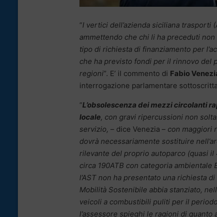
“
I vertici dell’azienda siciliana trasport
ammettendo che chi li ha preceduti non h
tipo di richiesta di finanziamento per l
che ha previsto fondi per il rinnovo del 
regioni
”. E’ il commento di
Fabio Venezi
interrogazione parlamentare sottoscritta 
“
L’obsolescenza dei mezzi circolanti rap
locale
, con gravi ripercussioni non solt
servizio,
– dice Venezia –
con maggiori ri
dovrà necessariamente sostituire nell’a
rilevante del proprio autoparco (quasi il
circa 190ATB con categoria ambientale Eu
l’AST non ha presentato una richiesta di 
Mobilità Sostenibile abbia stanziato, nel
veicoli a combustibili puliti per il peri
l’assessore spieghi le ragioni di quanto 