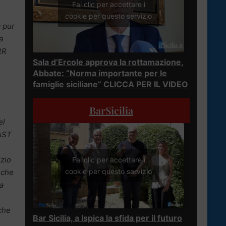
Fai clic per accettare i
cookie per questo servizio
a pur
a
RR
Sala d’Ercole approva la rottamazione,
Abbate: “Norma importante per le
famiglie siciliane” CLICCA PER IL VIDEO
BarSicilia
el
’AST
izio
Fai clic per accettare i
cookie per questo servizio
 che
la
che
Bar Sicilia, a Ispica la sfida per il futuro