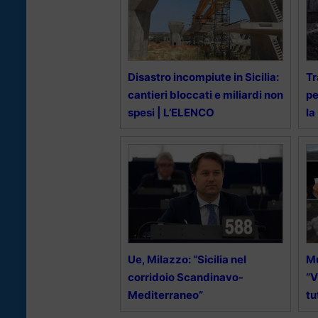
Disastro incompiute in Sicilia:
Tr
cantieri bloccati e miliardi non
pe
spesi | L’ELENCO
la
Ue, Milazzo: “Sicilia nel
Mu
corridoio Scandinavo-
“V
Mediterraneo”
tu