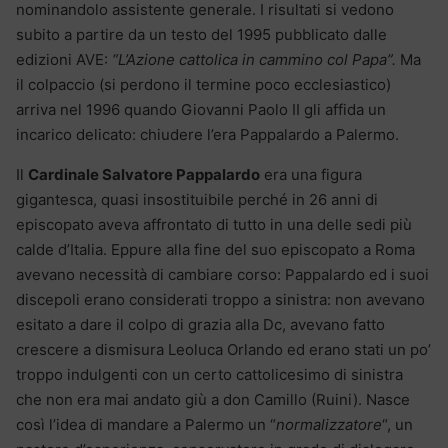
nominandolo assistente generale. I risultati si vedono
subito a partire da un testo del 1995 pubblicato dalle
edizioni AVE:
“L’Azione cattolica in cammino col Papa”.
Ma
il colpaccio (si perdono il termine poco ecclesiastico)
arriva nel 1996 quando Giovanni Paolo II gli affida un
incarico delicato: chiudere l’era Pappalardo a Palermo.
Il
Cardinale Salvatore Pappalardo
era una figura
gigantesca, quasi insostituibile perché in 26 anni di
episcopato aveva affrontato di tutto in una delle sedi più
calde d’Italia. Eppure alla fine del suo episcopato a Roma
avevano necessità di cambiare corso: Pappalardo ed i suoi
discepoli erano considerati troppo a sinistra: non avevano
esitato a dare il colpo di grazia alla Dc, avevano fatto
crescere a dismisura Leoluca Orlando ed erano stati un po’
troppo indulgenti con un certo cattolicesimo di sinistra
che non era mai andato giù a don Camillo (Ruini). Nasce
così l’idea di mandare a Palermo un “
normalizzatore
“, un