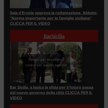
Sala d’Ercole approva la rottamazione, Abbate:
“Norma importante per le famiglie siciliane”
CLICCA PER IL VIDEO
BarSicilia
Fai clic per accettare i
cookie per questo servizio
Bar Sicilia, a Ispica la sfida per il futuro passa
dal nuovo governo della città CLICCA PER IL
VIDEO