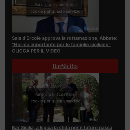
Fai clic per accettare i
cookie per questo servizio
Sala d’Ercole approva la rottamazione, Abbate:
“Norma importante per le famiglie siciliane”
CLICCA PER IL VIDEO
BarSicilia
Fai clic per accettare i
cookie per questo servizio
Bar Sicilia, a Ispica la sfida per il futuro passa