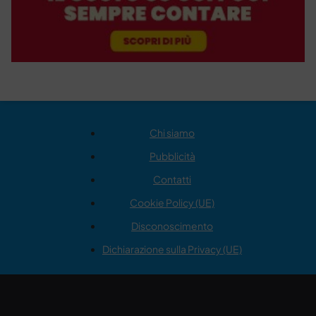
Chi siamo
Pubblicità
Contatti
Cookie Policy (UE)
Disconoscimento
Dichiarazione sulla Privacy (UE)