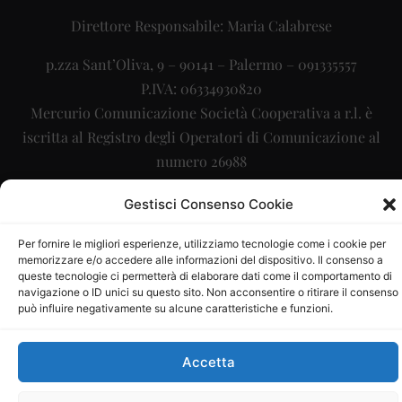
Direttore Responsabile: Maria Calabrese
p.zza Sant’Oliva, 9 – 90141 – Palermo – 091335557
P.IVA: 06334930820
Mercurio Comunicazione Società Cooperativa a r.l. è
iscritta al Registro degli Operatori di Comunicazione al
numero 26988
Sito gestito da
La Digitale srl
–
info@ladigitale.it
Gestisci Consenso Cookie
Per fornire le migliori esperienze, utilizziamo tecnologie come i cookie per
memorizzare e/o accedere alle informazioni del dispositivo. Il consenso a
queste tecnologie ci permetterà di elaborare dati come il comportamento di
navigazione o ID unici su questo sito. Non acconsentire o ritirare il consenso
può influire negativamente su alcune caratteristiche e funzioni.
Accetta