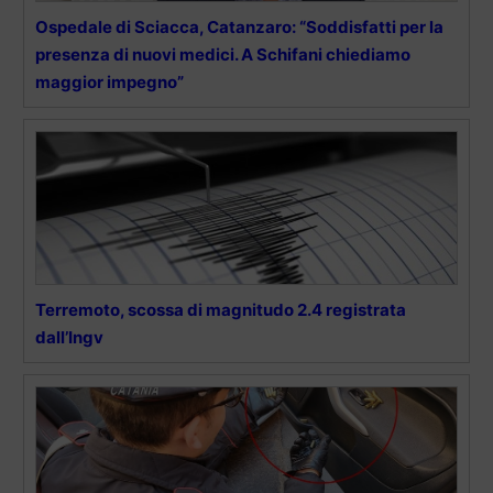
Ospedale di Sciacca, Catanzaro: “Soddisfatti per la
presenza di nuovi medici. A Schifani chiediamo
maggior impegno”
Terremoto, scossa di magnitudo 2.4 registrata
dall’Ingv