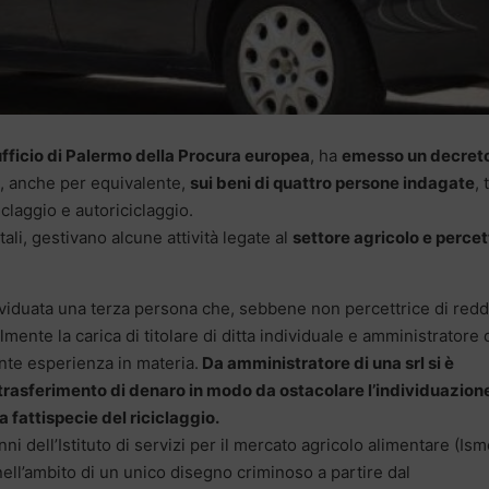
’ufficio di Palermo della Procura europea
, ha
emesso un decreto
, anche per equivalente,
sui beni di quattro persone indagate
, 
iclaggio e autoriciclaggio.
ali, gestivano alcune attività legate al
settore agricolo e percet
ividuata una terza persona che, sebbene non percettrice di reddi
ente la carica di titolare di ditta individuale e amministratore 
nte esperienza in materia.
Da amministratore di una srl si è
 trasferimento di denaro in modo da ostacolare l’individuazion
a fattispecie del riciclaggio.
ni dell’Istituto di servizi per il mercato agricolo alimentare (Ism
nell’ambito di un unico disegno criminoso a partire dal