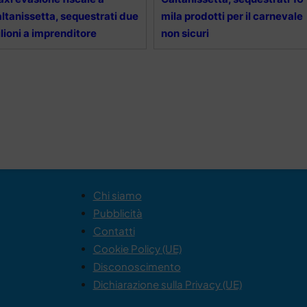
ltanissetta, sequestrati due
mila prodotti per il carnevale
lioni a imprenditore
non sicuri
Chi siamo
Pubblicità
Contatti
Cookie Policy (UE)
Disconoscimento
Dichiarazione sulla Privacy (UE)