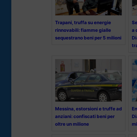
Trapani, truffa su energie
Se
rinnovabili: fiamme gialle
a 
sequestrano beni per 5 milioni
Di
tr
Messina, estorsioni e truffe ad
En
anziani: confiscati beni per
Di
oltre un milione
mi