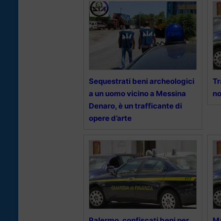
Sequestrati beni archeologici
Tr
a un uomo vicino a Messina
no
Denaro, è un trafficante di
opere d’arte
Palermo, confiscati beni per
Ma