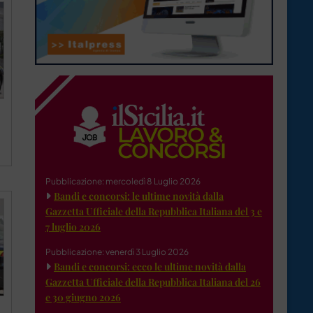
Pubblicazione: mercoledì 8 Luglio 2026
Bandi e concorsi: le ultime novità dalla
Gazzetta Ufficiale della Repubblica Italiana del 3 e
7 luglio 2026
Pubblicazione: venerdì 3 Luglio 2026
Bandi e concorsi: ecco le ultime novità dalla
Gazzetta Ufficiale della Repubblica Italiana del 26
e 30 giugno 2026