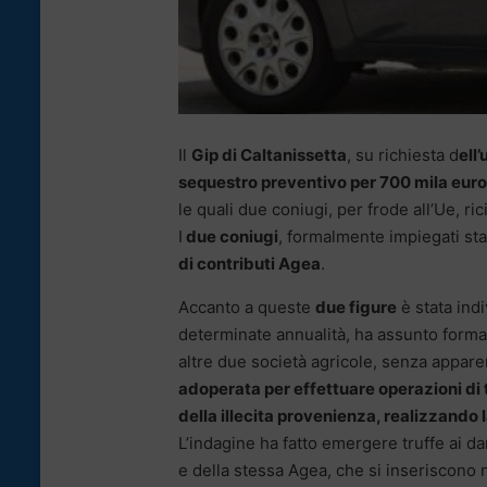
Il
Gip di Caltanissetta
, su richiesta d
ell
sequestro preventivo per 700 mila euro
le quali due coniugi, per frode all’Ue, ric
I
due coniugi
, formalmente impiegati stat
di contributi Agea
.
Accanto a queste
due figure
è stata ind
determinate annualità, ha assunto formalm
altre due società agricole, senza appare
adoperata per effettuare operazioni di
della illecita provenienza, realizzando l
L’indagine ha fatto emergere truffe ai dan
e della stessa Agea, che si inseriscono 