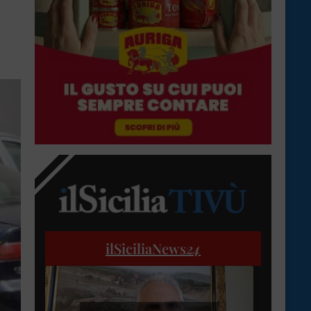
ilSiciliaNews
24