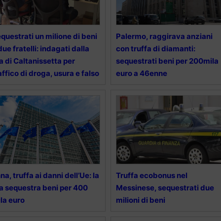
questrati un milione di beni
Palermo, raggirava anziani
due fratelli: indagati dalla
con truffa di diamanti:
a di Caltanissetta per
sequestrati beni per 200mila
affico di droga, usura e falso
euro a 46enne
na, truffa ai danni dell’Ue: la
Truffa ecobonus nel
a sequestra beni per 400
Messinese, sequestrati due
la euro
milioni di beni