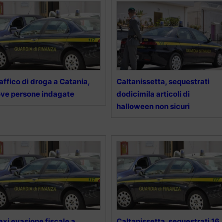
affico di droga a Catania,
Caltanissetta, sequestrati
ve persone indagate
dodicimila articoli di
halloween non sicuri
xi evasione fiscale a
Caltanissetta, sequestrati 16