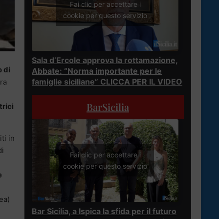
Fai clic per accettare i
cookie per questo servizio
Sala d’Ercole approva la rottamazione,
 di
Abbate: “Norma importante per le
famiglie siciliane” CLICCA PER IL VIDEO
tra
BarSicilia
trici
ti in
di
Fai clic per accettare i
cookie per questo servizio
e
ea)
Bar Sicilia, a Ispica la sfida per il futuro