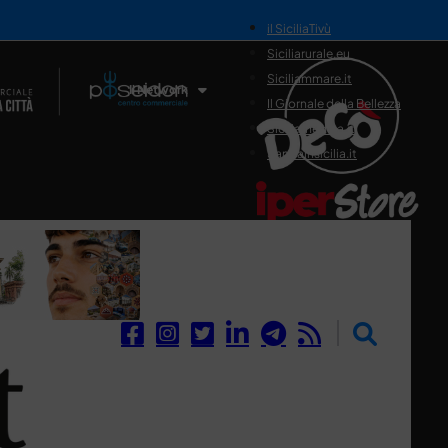
il SiciliaTivù
Siciliarurale.eu
Siciliammare.it
Il Network
Il Giornale della Bellezza
Siciliamedica.it
Sanitainsicilia.it