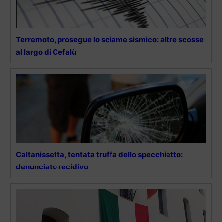
Terremoto, prosegue lo sciame sismico: altre scosse
al largo di Cefalù
Caltanissetta, tentata truffa dello specchietto:
denunciato recidivo