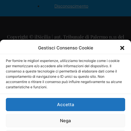
Disconoscimento
Copyright © ilSicilia | aut. Tribunale di Palermo n.11 del
29/09/2015
Gestisci Consenso Cookie
Editore: Mercurio Comunicazione Soc. Coop. A.R.L.
Per fornire le migliori esperienze, utilizziamo tecnologie come i cookie
per memorizzare e/o accedere alle informazioni del dispositivo. Il
Direttore Editoriale: Maurizio Scaglione
consenso a queste tecnologie ci permetterà di elaborare dati come il
comportamento di navigazione o ID unici su questo sito. Non
Direttore Responsabile: Maria Calabrese
acconsentire o ritirare il consenso può influire negativamente su alcune
caratteristiche e funzioni.
p.zza Sant’Oliva, 9 – 90141 – Palermo – 091335557
P.IVA: 06334930820
Accetta
Mercurio Comunicazione Società Cooperativa a r.l. è
iscritta al Registro degli Operatori di Comunicazione al
Nega
numero 26988