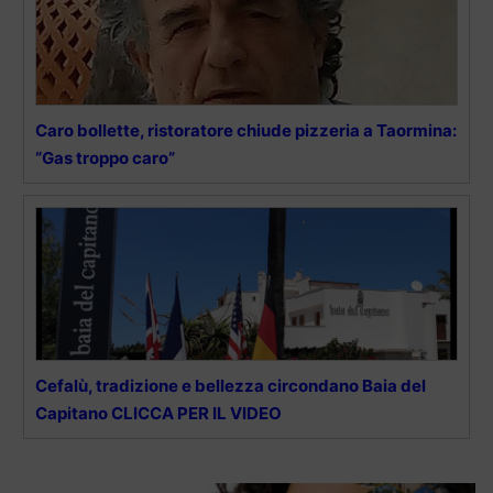
Caro bollette, ristoratore chiude pizzeria a Taormina:
“Gas troppo caro”
Cefalù, tradizione e bellezza circondano Baia del
Capitano CLICCA PER IL VIDEO