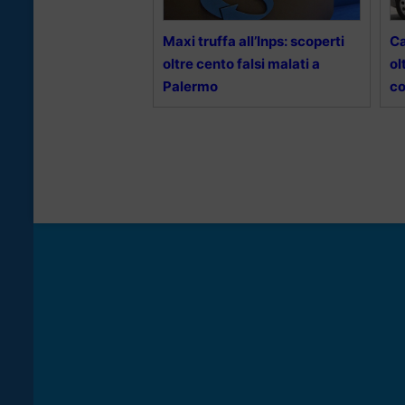
Maxi truffa all’Inps: scoperti
Ca
oltre cento falsi malati a
ol
Palermo
co