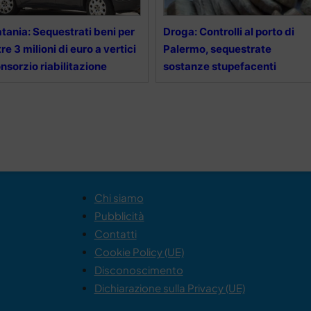
tania: Sequestrati beni per
Droga: Controlli al porto di
tre 3 milioni di euro a vertici
Palermo, sequestrate
nsorzio riabilitazione
sostanze stupefacenti
Chi siamo
Pubblicità
Contatti
Cookie Policy (UE)
Disconoscimento
Dichiarazione sulla Privacy (UE)