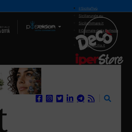
il SiciliaTivù
Siciliarurale.eu
Siciliammare.it
Il Network
Il Giornale della Bellezza
Siciliamedica.it
Sanitainsicilia.it