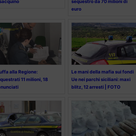
sacquino
sequestro da 70 milioni di
euro
uffa alla Regione:
Le mani della mafia sui fondi
questrati 11 milioni, 18
Ue nei parchi siciliani: maxi
nunciati
blitz, 12 arresti | FOTO