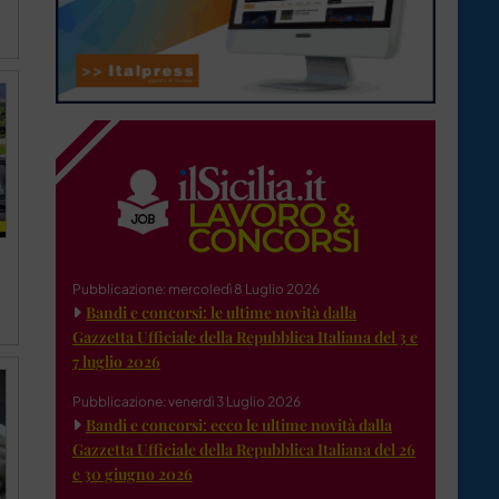
Pubblicazione: mercoledì 8 Luglio 2026
Bandi e concorsi: le ultime novità dalla
Gazzetta Ufficiale della Repubblica Italiana del 3 e
7 luglio 2026
Pubblicazione: venerdì 3 Luglio 2026
Bandi e concorsi: ecco le ultime novità dalla
Gazzetta Ufficiale della Repubblica Italiana del 26
e 30 giugno 2026