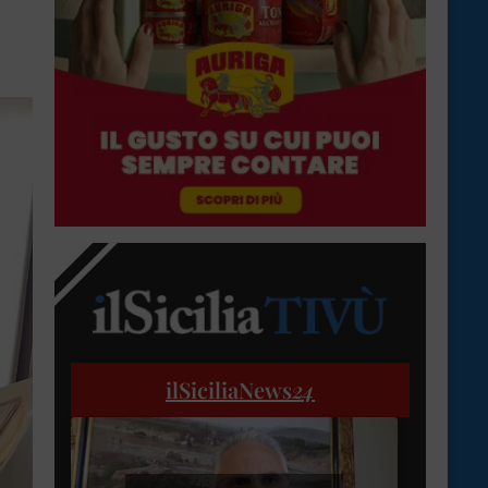
ilSiciliaNews
24