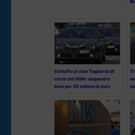
Bi
Schiaffo al clan Tagliavia di
Tr
corso dei Mille: sequestro
se
beni per 38 milioni di euro
de