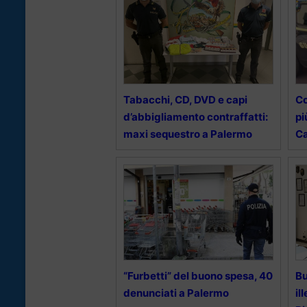
Tabacchi, CD, DVD e capi
Co
d’abbigliamento contraffatti:
pi
maxi sequestro a Palermo
C
“Furbetti” del buono spesa, 40
Bu
denunciati a Palermo
il