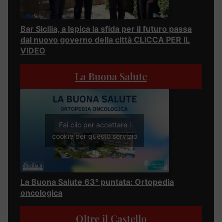
Bar Sicilia, a Ispica la sfida per il futuro passa
dal nuovo governo della città CLICCA PER IL
VIDEO
La Buona Salute
Fai clic per accettare i
cookie per questo servizio
La Buona Salute 63° puntata: Ortopedia
oncologica
Oltre il Castello