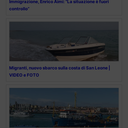
Immigrazione, Enrico Aimi: “La situazione è fuori
controllo”
Migranti, nuovo sbarco sulla costa di San Leone |
VIDEO e FOTO