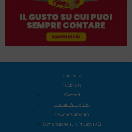
Chi siamo
Pubblicità
Contatti
Cookie Policy (UE)
Disconoscimento
Dichiarazione sulla Privacy (UE)