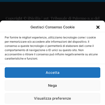
Copyright © ilSicilia | aut. Tribunale di Palermo n.11 del
29/09/2015
Gestisci Consenso Cookie
Editore: Mercurio Comunicazione Soc. Coop. A.R.L.
Per fornire le migliori esperienze, utilizziamo tecnologie come i cookie
per memorizzare e/o accedere alle informazioni del dispositivo. Il
Direttore Editoriale: Maurizio Scaglione
consenso a queste tecnologie ci permetterà di elaborare dati come il
comportamento di navigazione o ID unici su questo sito. Non
Direttore Responsabile: Maria Calabrese
acconsentire o ritirare il consenso può influire negativamente su alcune
caratteristiche e funzioni.
p.zza Sant’Oliva, 9 – 90141 – Palermo – 091335557
P.IVA: 06334930820
Accetta
Mercurio Comunicazione Società Cooperativa a r.l. è
iscritta al Registro degli Operatori di Comunicazione al
Nega
numero 26988
Visualizza preferenze
Sito gestito da
La Digitale srl
–
info@ladigitale.it