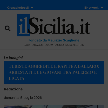
Cronache locali
Il Network
Fondato da Maurizio Scaglione
SABATO 8 AGOSTO 2026 - AGGIORNATO ALLE 10:19
Le indagini
TURISTE AGGREDITE E RAPITE A BALLARÒ:
ARRESTATI DUE GIOVANI TRA PALERMO E
LICATA
Redazione
domenica 5 Luglio 2026