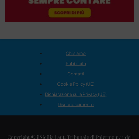
Chi siamo
Pubblicità
Contatti
Cookie Policy (UE)
Dichiarazione sulla Privacy (UE)
Disconoscimento
Copyright © ilSicilia | aut. Tribunale di Palermo n.11 del