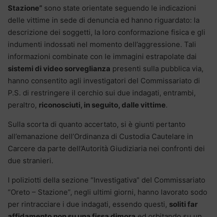
Stazione”
sono state orientate seguendo le indicazioni
delle vittime in sede di denuncia ed hanno riguardato: la
descrizione dei soggetti, la loro conformazione fisica e gli
indumenti indossati nel momento dell’
aggressione. Tali
informazioni combinate con le immagini estrapolate dai
sistemi di video sorveglianza
presenti sulla pubblica via,
hanno consentito agli investigatori del Commissariato di
P.S. di restringere il cerchio sui due indagati, entrambi,
peraltro,
riconosciuti, in seguito, dalle vittime
.
Sulla scorta di quanto accertato, si è giunti pertanto
all’emanazione dell’Ordinanza di Custodia Cautelare in
Carcere da parte dell’Autorità Giudiziaria nei confronti dei
due stranieri.
I poliziotti della sezione “Investigativa” del Commissariato
“Oreto – Stazione”, negli ultimi giorni, hanno lavorato sodo
per rintracciare i due indagati, essendo questi,
soliti far
affidamento non su una fissa dimora
ed orbitando su un