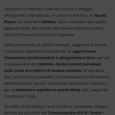
L’episodio contestato risale allo scorso 4 maggio,
allorquando i due giovani, in concorso tra loro, in
via del
Bosco
, nel quartiere
Ballarò
, hanno sorpreso alle spalle,
aggredendole, due turiste che stavano facendo rientro
nella struttura ricettiva che le ospitava.
Nella circostanza gli odierni indagati, raggiunte le donne,
con azione repentina e coordinata, le
aggredivano
fisicamente strattonandole e spingendole a terra
, per poi
impossessarsi del
telefono, dei documenti personali,
della carta di credito e di denaro contante
di una delle
due; nell’occorso provavano ad impossessarsi del telefono
dell’altra donna, ma non riuscivano nell’intento criminoso
per la
resistenza opposta da quest’ultima
che, reagendo,
li metteva in fuga.
Sin dalle prime battute, le articolate e complesse indagini
avviate dai poliziotti del
Commissariato di P.S. “
Oreto –