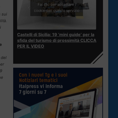
Fai clic per accettare i
r
cookie per questo servizio
 sui
ità.
i
Castelli di Sicilia: 19 ‘mini guide’ per la
sfida del turismo di prossimità CLICCA
e
PER IL VIDEO
 del
per
 9
one