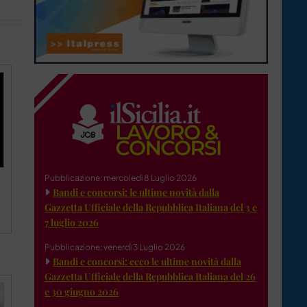
Pubblicazione: mercoledì 8 Luglio 2026
Bandi e concorsi: le ultime novità dalla
Gazzetta Ufficiale della Repubblica Italiana del 3 e
7 luglio 2026
Pubblicazione: venerdì 3 Luglio 2026
Bandi e concorsi: ecco le ultime novità dalla
Gazzetta Ufficiale della Repubblica Italiana del 26
e 30 giugno 2026