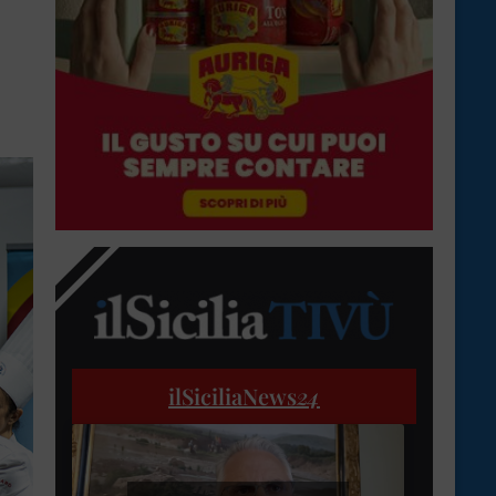
ilSiciliaNews
24