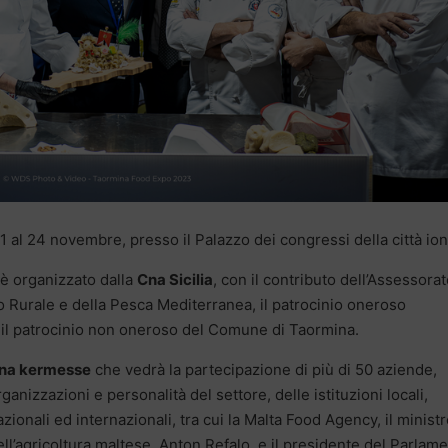
21 al 24 novembre, presso il Palazzo dei congressi della città ion
 è organizzato dalla
Cna Sicilia
, con il contributo dell’Assessora
po Rurale e della Pesca Mediterranea, il patrocinio oneroso
 il patrocinio non oneroso del Comune di Taormina.
na kermesse
che vedrà la partecipazione di più di 50 aziende,
rganizzazioni e personalità del settore, delle istituzioni locali,
azionali ed internazionali, tra cui la Malta Food Agency, il minist
ell’agricoltura maltese, Anton Refalo, e il presidente del Parlam