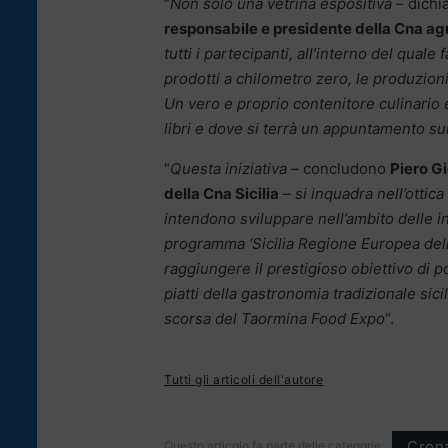
“
Non solo una vetrina espositiva
– dichi
responsabile e presidente della Cna agr
tutti i partecipanti, all’interno del qu
prodotti a chilometro zero, le produzioni s
Un vero e proprio contenitore culinario e
libri e dove si terrà un appuntamento su
“
Questa iniziativa
– concludono
Piero Gi
della Cna Sicilia
–
si inquadra nell’ottic
intendono sviluppare nell’ambito delle i
programma ‘Sicilia Regione Europea dell
raggiungere il prestigioso obiettivo di po
piatti della gastronomia tradizionale sici
scorsa del Taormina Food Expo
“.
Tutti gli articoli dell'autore
Cron
Questo articolo fa parte delle categorie: