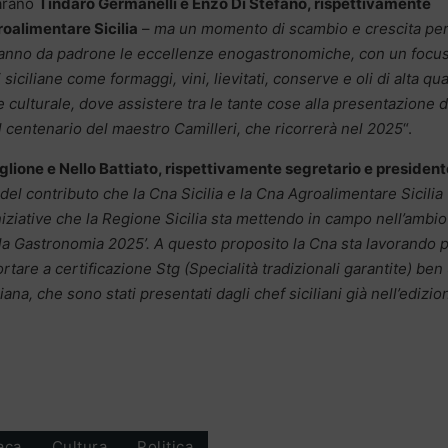
arano
Tindaro Germanelli e Enzo Di Stefano, rispettivamente
oalimentare Sicilia
–
ma un momento di scambio e crescita pe
ale fanno da padrone le eccellenze enogastronomiche, con un focus
iciliane come formaggi, vini, lievitati, conserve e oli di alta qual
 culturale, dove assistere tra le tante cose alla presentazione d
l centenario del maestro Camilleri, che ricorrerà nel 2025
“.
glione e Nello Battiato, rispettivamente segretario e president
a del contributo che la Cna Sicilia e la Cna Agroalimentare Sicilia
niziative che la Regione Sicilia sta mettendo in campo nell’ambio
a Gastronomia 2025’. A questo proposito la Cna sta lavorando 
rtare a certificazione Stg (Specialità tradizionali garantite) ben
liana, che sono stati presentati dagli chef siciliani già nell’edizi
aca
Cultura
Politica