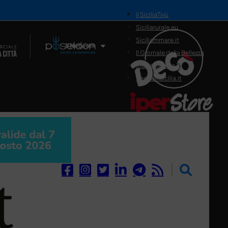
il SiciliaTivù
Siciliarurale.eu
Siciliammare.it
Il Network
Il Giornale della Bellezza
Siciliamedica.it
Sanitainsicilia.it