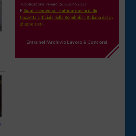
Pubblicazione: venerdì 26 Giugno 2026
Bandi e concorsi: le ultime novità dalla
Gazzetta Ufficiale della Repubblica Italiana del 23
giugno 2026
Entra nell'Archivio Lavoro & Concorsi
4