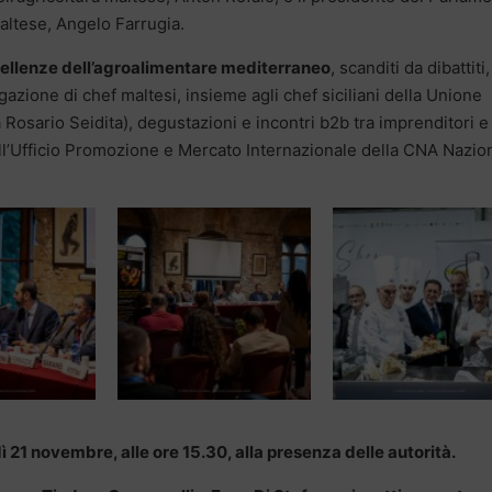
altese, Angelo Farrugia.
ccellenze dell’agroalimentare mediterraneo
, scanditi da dibattiti,
azione di chef maltesi, insieme agli chef siciliani della Unione
 Rosario Seidita), degustazioni e incontri b2b tra imprenditori e
all’Ufficio Promozione e Mercato Internazionale della CNA Nazio
 21 novembre, alle ore 15.30, alla presenza delle autorità.