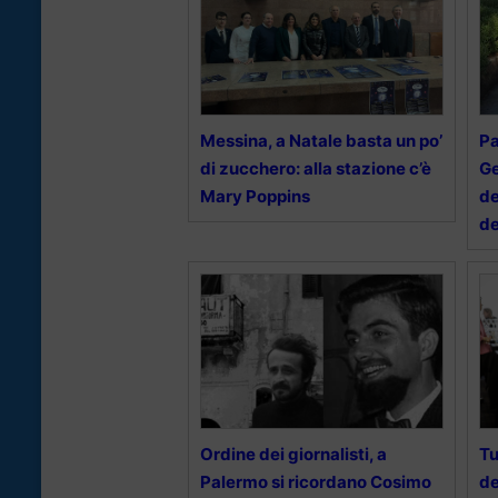
Messina, a Natale basta un po’
Pa
di zucchero: alla stazione c’è
Ge
Mary Poppins
de
de
Ordine dei giornalisti, a
Tu
Palermo si ricordano Cosimo
de