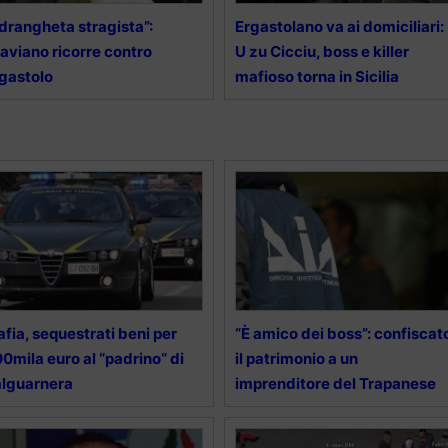
drangheta stragista”:
Ergastolano va ai domiciliari:
aviano ricorre contro
U zu Cicciu, boss e killer
gastolo
mafioso torna in Sicilia
fia, sequestrati beni per
“È amico dei boss”: confiscat
0mila euro al “padrino” di
il patrimonio a un
lguarnera
imprenditore del Trapanese