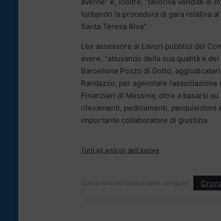
averne” e, inoltre, “favoriva vendite di 
turbando la procedura di gara relativa a
Santa Teresa Riva”.
L’ex assessore ai Lavori pubblici del Com
avere, “abusando della sua qualità e dei s
Barcellona Pozzo di Gotto, aggiudicataria 
Randazzo, per agevolare l’associazione m
Finanzieri di Messina, oltre a basarsi su a
rilevamenti, pedinamenti, perquisizioni 
importante collaboratore di giustizia
Tutti gli articoli dell'autore
Cron
Questo articolo fa parte delle categorie: