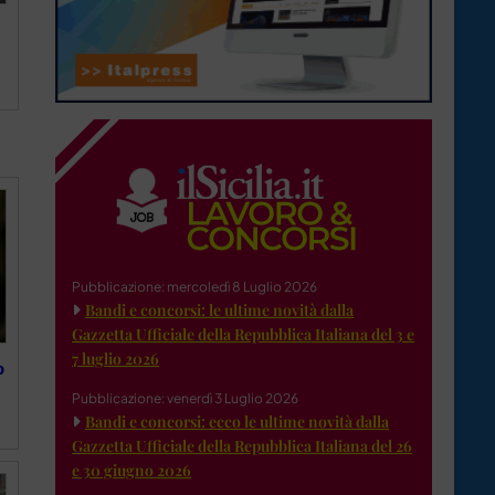
Pubblicazione: mercoledì 8 Luglio 2026
Bandi e concorsi: le ultime novità dalla
Gazzetta Ufficiale della Repubblica Italiana del 3 e
7 luglio 2026
o
Pubblicazione: venerdì 3 Luglio 2026
Bandi e concorsi: ecco le ultime novità dalla
Gazzetta Ufficiale della Repubblica Italiana del 26
e 30 giugno 2026