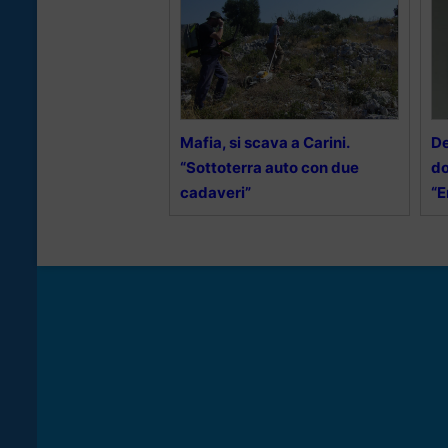
Mafia, si scava a Carini.
De
“Sottoterra auto con due
do
cadaveri”
“E