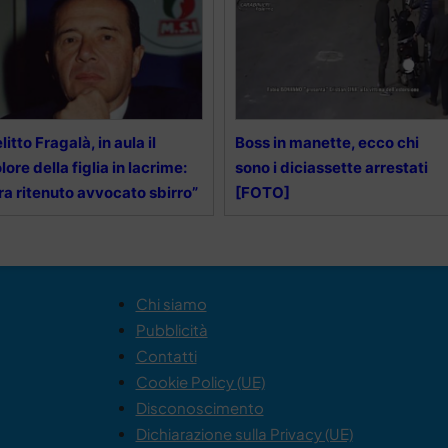
litto Fragalà, in aula il
Boss in manette, ecco chi
lore della figlia in lacrime:
sono i diciassette arrestati
ra ritenuto avvocato sbirro”
[FOTO]
Chi siamo
Pubblicità
Contatti
Cookie Policy (UE)
Disconoscimento
Dichiarazione sulla Privacy (UE)