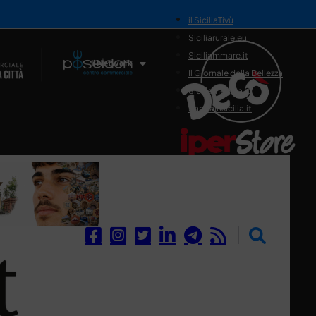
il SiciliaTivù
Siciliarurale.eu
Siciliammare.it
Il Network
Il Giornale della Bellezza
Siciliamedica.it
Sanitainsicilia.it