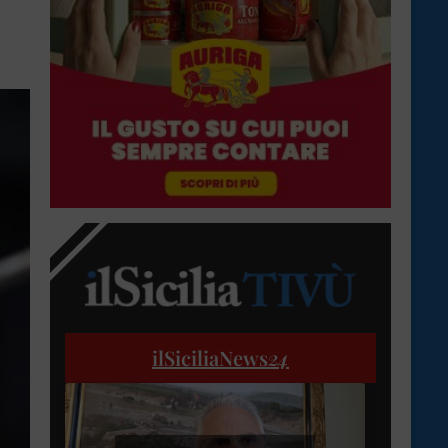
ilSiciliaNews
24