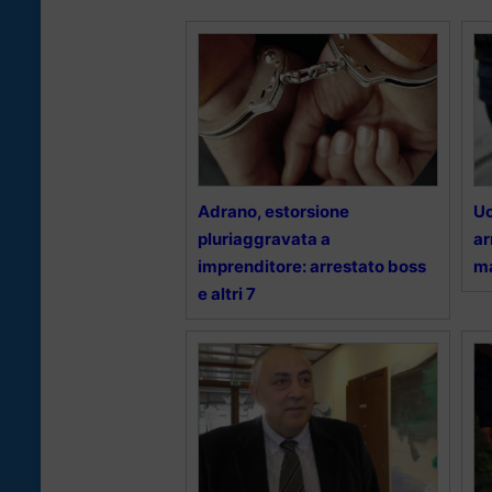
Adrano, estorsione
Uc
pluriaggravata a
ar
imprenditore: arrestato boss
m
e altri 7