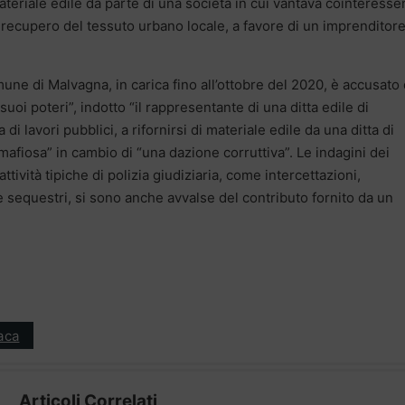
materiale edile da parte di una società in cui vantava cointeresse
l recupero del tessuto urbano locale, a favore di un imprenditore
une di Malvagna, in carica fino all’ottobre del 2020, è accusato 
uoi poteri”, indotto “il rappresentante di una ditta edile di
di lavori pubblici, a rifornirsi di materiale edile da una ditta di
afiosa” in cambio di “una dazione corruttiva”. Le indagini dei
ttività tipiche di polizia giudiziaria, come intercettazioni,
e sequestri, si sono anche avvalse del contributo fornito da un
aca
Articoli Correlati