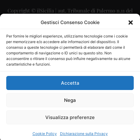
Copyright © ilSicilia | aut. Tribunale di Palermo n.11 del
29/09/2015
Gestisci Consenso Cookie
Editore: Mercurio Comunicazione Soc. Coop. A.R.L.
Per fornire le migliori esperienze, utilizziamo tecnologie come i cookie
per memorizzare e/o accedere alle informazioni del dispositivo. Il
Direttore Editoriale: Maurizio Scaglione
consenso a queste tecnologie ci permetterà di elaborare dati come il
comportamento di navigazione o ID unici su questo sito. Non
Direttore Responsabile: Maria Calabrese
acconsentire o ritirare il consenso può influire negativamente su alcune
caratteristiche e funzioni.
p.zza Sant’Oliva, 9 – 90141 – Palermo – 091335557
P.IVA: 06334930820
Accetta
Mercurio Comunicazione Società Cooperativa a r.l. è
iscritta al Registro degli Operatori di Comunicazione al
Nega
numero 26988
Visualizza preferenze
Sito gestito da
La Digitale srl
–
info@ladigitale.it
Cookie Policy
Dichiarazione sulla Privacy