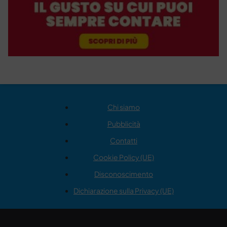
Chi siamo
Pubblicità
Contatti
Cookie Policy (UE)
Disconoscimento
Dichiarazione sulla Privacy (UE)