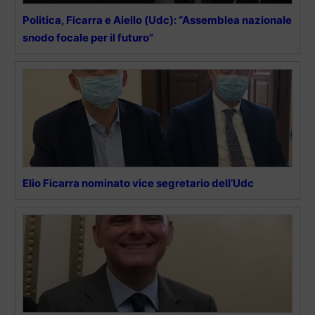
Politica, Ficarra e Aiello (Udc): “Assemblea nazionale
snodo focale per il futuro”
Elio Ficarra nominato vice segretario dell’Udc