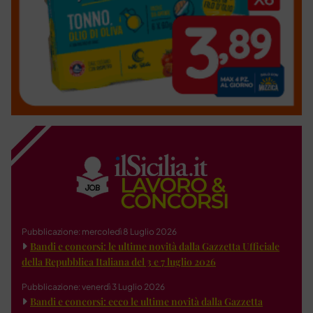
Pubblicazione: mercoledì 8 Luglio 2026
Bandi e concorsi: le ultime novità dalla Gazzetta Ufficiale
della Repubblica Italiana del 3 e 7 luglio 2026
Pubblicazione: venerdì 3 Luglio 2026
Bandi e concorsi: ecco le ultime novità dalla Gazzetta