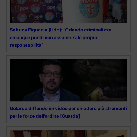
Sabrina Figuccia (Udc): “Orlando criminalizza
chiunque pur di non assumersi le proprie
responsabilità”
Gelarda diffonde un video per chiedere più strumenti
per le forze dell’ordine [Guarda]