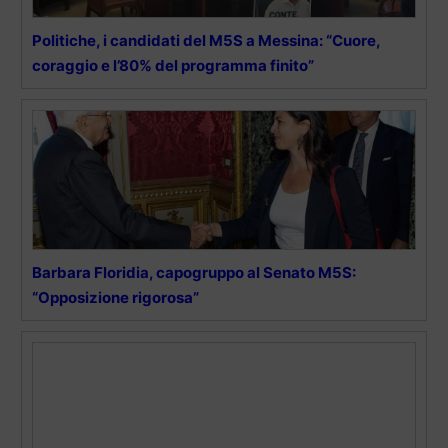
Politiche, i candidati del M5S a Messina: “Cuore,
coraggio e l’80% del programma finito”
Barbara Floridia, capogruppo al Senato M5S:
“Opposizione rigorosa”