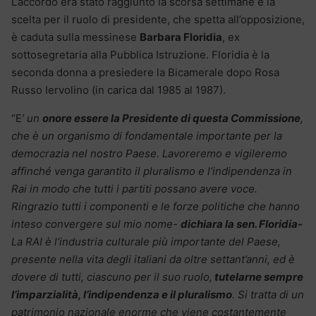
L’accordo era stato raggiunto la scorsa settimane e la
scelta per il ruolo di presidente, che spetta all’opposizione,
è caduta sulla messinese
Barbara Floridia
, ex
sottosegretaria alla Pubblica Istruzione. Floridia è la
seconda donna a presiedere la Bicamerale dopo Rosa
Russo Iervolino (in carica dal 1985 al 1987).
“E
’ un
onore essere la Presidente di questa Commissione
,
che è un organismo di fondamentale importante per la
democrazia nel nostro Paese. Lavoreremo e vigileremo
affinché venga garantito il pluralismo e l’indipendenza in
Rai in modo che tutti i partiti possano avere voce.
Ringrazio tutti i componenti e le forze politiche che hanno
inteso convergere sul mio nome-
dichiara la sen. Floridia-
La RAI è l’industria culturale più importante del Paese,
presente nella vita degli italiani da oltre settant’anni, ed è
dovere di tutti, ciascuno per il suo ruolo,
tutelarne sempre
l’imparzialità, l’indipendenza e il pluralismo
. Si tratta di un
patrimonio nazionale enorme che viene costantemente