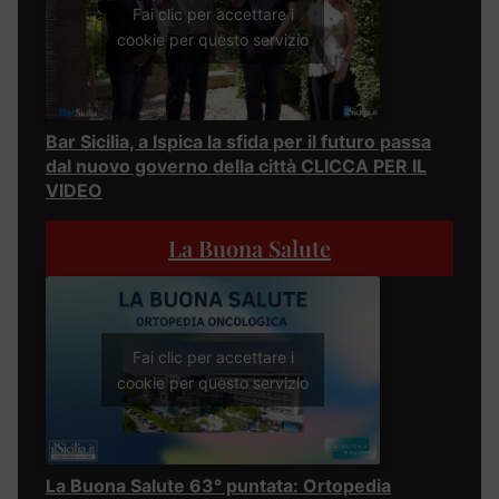
Fai clic per accettare i
cookie per questo servizio
Bar Sicilia, a Ispica la sfida per il futuro passa
dal nuovo governo della città CLICCA PER IL
VIDEO
La Buona Salute
Fai clic per accettare i
cookie per questo servizio
La Buona Salute 63° puntata: Ortopedia