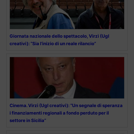
Giornata nazionale dello spettacolo, Virzì (Ugl
creativi): “Sia l’inizio di un reale rilancio”
Cinema. Virzì (Ugl creativi): “Un segnale di speranza
i finanziamenti regionali a fondo perduto per il
settore in Sicilia”