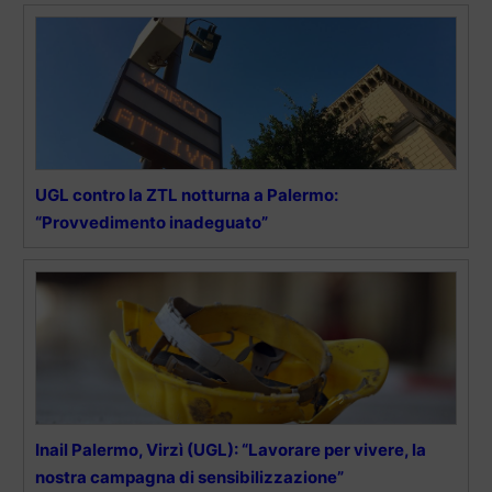
UGL contro la ZTL notturna a Palermo:
“Provvedimento inadeguato”
Inail Palermo, Virzì (UGL): “Lavorare per vivere, la
nostra campagna di sensibilizzazione”