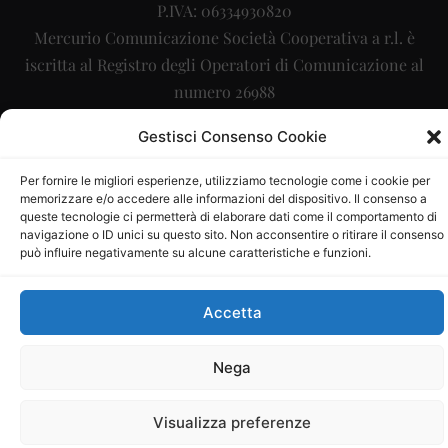
P.IVA: 06334930820
Mercurio Comunicazione Società Cooperativa a r.l. è
iscritta al Registro degli Operatori di Comunicazione al
numero 26988
Sito gestito da
La Digitale srl
–
info@ladigitale.it
Gestisci Consenso Cookie
Per fornire le migliori esperienze, utilizziamo tecnologie come i cookie per
memorizzare e/o accedere alle informazioni del dispositivo. Il consenso a
queste tecnologie ci permetterà di elaborare dati come il comportamento di
navigazione o ID unici su questo sito. Non acconsentire o ritirare il consenso
può influire negativamente su alcune caratteristiche e funzioni.
Accetta
Nega
Visualizza preferenze