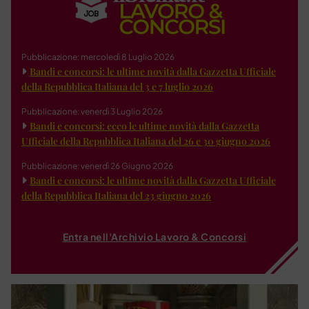
Pubblicazione: mercoledì 8 Luglio 2026
Bandi e concorsi: le ultime novità dalla Gazzetta Ufficiale
della Repubblica Italiana del 3 e 7 luglio 2026
Pubblicazione: venerdì 3 Luglio 2026
Bandi e concorsi: ecco le ultime novità dalla Gazzetta
Ufficiale della Repubblica Italiana del 26 e 30 giugno 2026
Pubblicazione: venerdì 26 Giugno 2026
Bandi e concorsi: le ultime novità dalla Gazzetta Ufficiale
della Repubblica Italiana del 23 giugno 2026
Entra nell'Archivio Lavoro & Concorsi