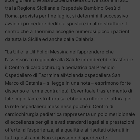
scongiurare che alla scadenza della convenzione in atto
tra la Regione Siciliana e l’ospedale Bambino Gesù di
Roma, prevista per fine luglio, si determini il successivo
avvio di procedure dedite a spostare in altre strutture il
centro che a Taormina accoglie numerosi piccoli pazienti
da tutta la Sicilia ed anche dalla Calabria.
“La Uil e la Uil Fpl di Messina nell’apprendere che
l’assessorato regionale alla Salute intenderebbe trasferire
il Centro di cardiochirurgia pediatrica dal Presidio
Ospedaliero di Taormina all’Azienda ospedaliera San
Marco di Catania – si legge in una nota – esprimono forte
dissenso e ferma contrarietà. L’eventuale trasferimento di
tale importante struttura sarebbe una ulteriore iattura per
la rete ospedaliera messinese poiché il Centro di
cardiochirurgia pediatrica rappresenta un polo meridionale
di eccellenza per gli elevati standard legati alle prestazioni
offerte, all’esperienza, alla qualità e ai risultati ottenuti in
tutti questi anni. Non si possono disperdere le