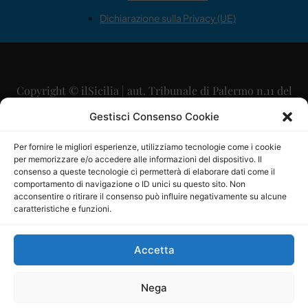
Dichiarazione sulla Privacy (UE)
Copyright © ilSicilia | aut. Tribunale di Palermo n.11 del
29/09/2015
Gestisci Consenso Cookie
Editore: Mercurio Comunicazione Soc. Coop. A.R.L.
Per fornire le migliori esperienze, utilizziamo tecnologie come i cookie
per memorizzare e/o accedere alle informazioni del dispositivo. Il
Direttore Editoriale: Maurizio Scaglione
consenso a queste tecnologie ci permetterà di elaborare dati come il
comportamento di navigazione o ID unici su questo sito. Non
Direttore Responsabile: Maria Calabrese
acconsentire o ritirare il consenso può influire negativamente su alcune
caratteristiche e funzioni.
p.zza Sant’Oliva, 9 – 90141 – Palermo – 091335557
P.IVA: 06334930820
Accetta
Mercurio Comunicazione Società Cooperativa a r.l. è
iscritta al Registro degli Operatori di Comunicazione al
Nega
numero 26988