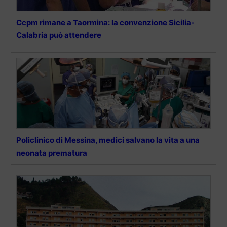
Ccpm rimane a Taormina: la convenzione Sicilia-
Calabria può attendere
Policlinico di Messina, medici salvano la vita a una
neonata prematura