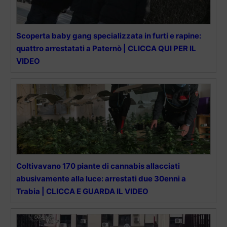
Scoperta baby gang specializzata in furti e rapine:
quattro arrestatati a Paternò | CLICCA QUI PER IL
VIDEO
Coltivavano 170 piante di cannabis allacciati
abusivamente alla luce: arrestati due 30enni a
Trabia | CLICCA E GUARDA IL VIDEO