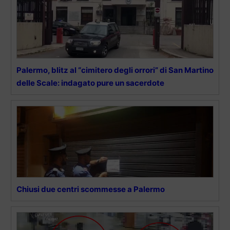
Palermo, blitz al “cimitero degli orrori” di San Martino
delle Scale: indagato pure un sacerdote
Chiusi due centri scommesse a Palermo