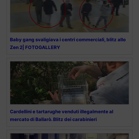
Baby gang svaligiava i centri commerciali, blitz allo
Zen 2| FOTOGALLERY
Cardellini e tartarughe venduti illegalmente al
mercato di Ballarò. Blitz dei carabinieri