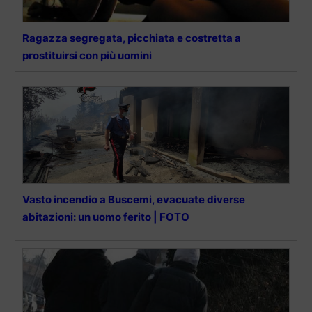
Ragazza segregata, picchiata e costretta a
prostituirsi con più uomini
Vasto incendio a Buscemi, evacuate diverse
abitazioni: un uomo ferito | FOTO