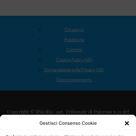
Chi siamo
Pubblicità
Contatti
Cookie Policy (UE)
Dichiarazione sulla Privacy (UE)
Disconoscimento
Copyright © ilSicilia | aut. Tribunale di Palermo n.11 del
29/09/2015
Gestisci Consenso Cookie
Editore: Mercurio Comunicazione Soc. Coop. A.R.L.