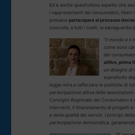
Ed è anche quest’ultimo aspetto che assu
i rappresentanti dei consumatori, liberi
possano
partecipare al processo decis
concreta, a tutti i livelli, la salvaguardia 
“
Il mondo e il
come sono camb
dei consumator
all’Ars, prima 
un disegno di 
soprattutto do
legge mira a rafforzare le politiche di 
partecipazione attiva delle associazioni 
Consiglio Regionale dei Consumatori e de
interventi, il finanziamento di progetti 
e della qualità dei servizi. I principi del
partecipazione democratica, garantendo
“
E’ neces