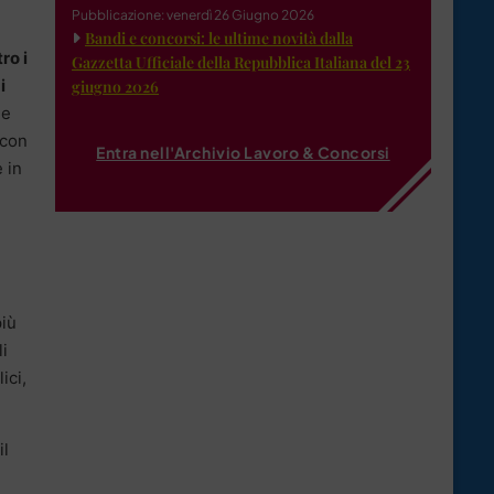
Pubblicazione: venerdì 26 Giugno 2026
Bandi e concorsi: le ultime novità dalla
ro i
Gazzetta Ufficiale della Repubblica Italiana del 23
i
giugno 2026
ne
 con
Entra nell'Archivio Lavoro & Concorsi
 in
più
i
ici,
il