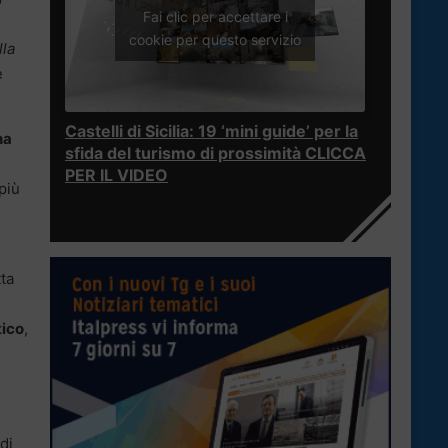
Fai clic per accettare i
cookie per questo servizio
lla
e
Castelli di Sicilia: 19 ‘mini guide’ per la
na
sfida del turismo di prossimità CLICCA
PER IL VIDEO
più
tta
tico
,
di