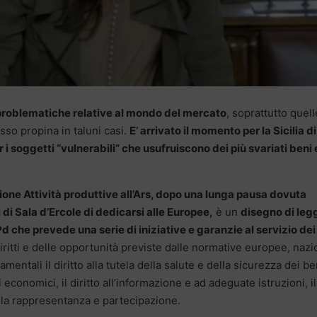
 problematiche relative al mondo del mercato
, soprattutto quell
esso propina in taluni casi.
E’ arrivato il momento per la Sicilia di
 i soggetti “vulnerabili” che usufruiscono dei più svariati beni 
ne Attività produttive all’Ars, dopo una lunga pausa dovuta
 di Sala d’Ercole di dedicarsi alle Europee,
è un
disegno di leg
 che prevede una serie di iniziative e garanzie al servizio dei
 diritti e delle opportunità previste dalle normative europee, nazi
damentali il diritto alla tutela della salute e della sicurezza dei be
ssi economici, il diritto all’informazione e ad adeguate istruzioni, il
 alla rappresentanza e partecipazione.