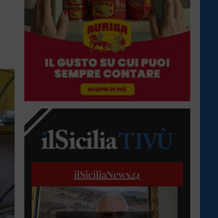
ilSiciliaNews
24