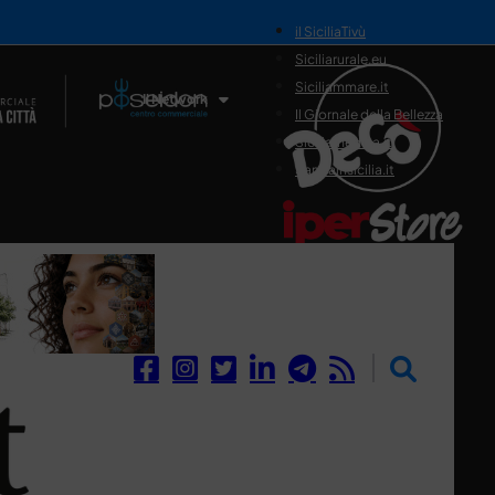
il SiciliaTivù
Siciliarurale.eu
Siciliammare.it
Il Network
Il Giornale della Bellezza
Siciliamedica.it
Sanitainsicilia.it