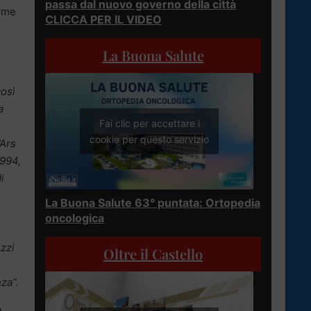
passa dal nuovo governo della città
come
CLICCA PER IL VIDEO
La Buona Salute
così
a
Fai clic per accettare i
cookie per questo servizio
’Ars
1994,
i
La Buona Salute 63° puntata: Ortopedia
oncologica
ezzi
Oltre il Castello
za”.
a