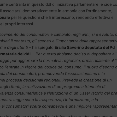
me centralità in questo ddl di iniziativa parlamentare: e cioè 
 di associarsi democraticamente in armonia con l’ordinamento,
ionale
per le questioni che li interessano, rendendo effettiva e
dei propri interessi.
 movimento dei consumatori è cambiato negli anni, si è evoluto, 
iati il contesto, gli scenari e l’importanza della rappresentanz
i e degli utenti
– ha spiegato
Ersilia Saverino deputata del Pd
firmataria del ddl
-.
Per questo abbiamo deciso di depositare all
legge per aggiornare la normativa regionale, ormai risalente al 
po l’entrata in vigore del codice del consumo. Il nuovo disegno d
tutela dei consumatori, promuovendo l’associazionismo e la
nei processi decisionali regionali. Prevede la creazione di un
gli Utenti, la realizzazione di un programma triennale di
a valenza consumeristica e l’istituzione di un Osservatorio dei pr
la nostra legge sono la trasparenza, l’informazione, e la
 ai consumatori scelte consapevoli e una migliore rappresentan
sario migliorare i rapporti e le tutele a favore dei consumatori, 