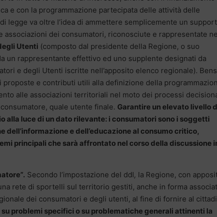
ica e con la programmazione partecipata delle attività delle
ta di legge va oltre l’idea di ammettere semplicemente un suppor
le associazioni dei consumatori, riconosciute e rappresentate ne
egli Utenti
(composto dal presidente della Regione, o suo
da un rappresentante effettivo ed uno supplente designati da
ori e degli Utenti iscritte nell’apposito elenco regionale). Bens
i proposte e contributi utili alla definizione della programmazio
to alle associazioni territoriali nel moto dei processi decisiona
o consumatore, quale utente finale.
Garantire un elevato livello d
alla luce di un dato rilevante: i consumatori sono i soggetti
e dell’informazione e dell’educazione al consumo critico,
mi principali che sarà affrontato nel corso della discussione in 
matore”
.
Secondo l’impostazione del ddl
,
la Regione, con apposit
na rete di sportelli sul territorio gestiti, anche in forma associat
gionale dei consumatori e degli utenti, al fine di fornire al cittad
u problemi specifici o su problematiche generali attinenti la