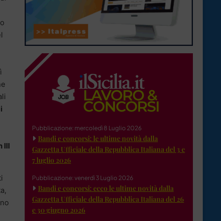
to
l
ì
ne
li
i
Pubblicazione: mercoledì 8 Luglio 2026
Bandi e concorsi: le ultime novità dalla
III
Gazzetta Ufficiale della Repubblica Italiana del 3 e
7 luglio 2026
i
Pubblicazione: venerdì 3 Luglio 2026
Bandi e concorsi: ecco le ultime novità dalla
a,
Gazzetta Ufficiale della Repubblica Italiana del 26
ino
e 30 giugno 2026