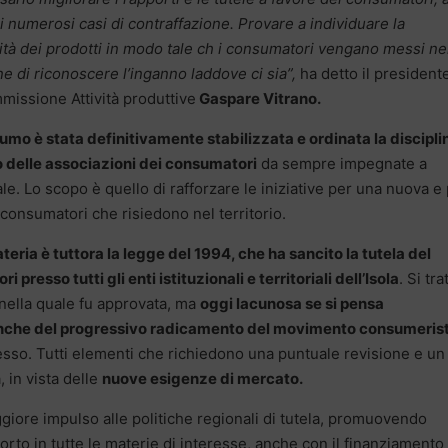
i numerosi casi di contraffazione. Provare a individuare la
lità dei prodotti in modo tale ch i consumatori vengano messi ne
e di riconoscere l’inganno laddove ci sia”,
ha detto il president
missione Attività produttive
Gaspare Vitrano.
umo è stata definitivamente stabilizzata e ordinata la discipli
o delle associazioni dei consumatori
da sempre impegnate a
ale. Lo scopo è quello di rafforzare le iniziative per una nuova e 
 consumatori che risiedono nel territorio.
teria è tuttora la legge del 1994, che ha sancito la tutela del
presso tutti gli enti istituzionali e territoriali dell’Isola
. Si tra
 nella quale fu approvata, ma
oggi lacunosa se si pensa
a anche del progressivo radicamento del movimento consumeris
sso. Tutti elementi che richiedono una puntuale revisione e un
 in vista delle
nuove esigenze di mercato.
iore impulso alle politiche regionali di tutela, promuovendo
rto in tutte le materie di interesse, anche con il finanziamento 