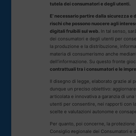
tutela dei consumatori e degli utenti.
E’ necessario partire dalla sicurezza e da
rischi che possono nuocere agli intere
digitali fruibili sul web.
In tal senso, sar
dei consumatori e degli utenti per conse
la produzione e la distribuzione, informan
materia di consumerismo anche mediante 
dell’informazione. Su questo fronte gio
contrattuali tra i consumatori e le impre
Il disegno di legge, elaborato grazie al
dunque un preciso obiettivo: aggiornare 
articolata e innovativa a garanzia di u
utenti per consentire, nei rapporti con la
scelte e valutazioni autonome e consape
Per quanto, poi concerne, la protezione d
Consiglio
r
egionale dei Consumatori e de