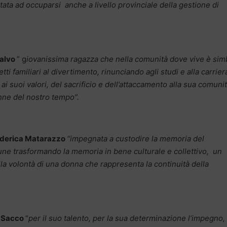
rtata ad occuparsi anche a livello provinciale della gestione di
Salvo
” g
iovanissima ragazza che nella comunità dove vive è sim
ti familiari al divertimento, rinunciando agli studi e alla carriera
ai suoi valori, del sacrificio e dell’attaccamento alla sua comunit
nne del nostro tempo”.
derica Matarazzo
“
impegnata a custodire la memoria del
ne trasformando la memoria in bene culturale e collettivo, un
lla volontà di una donna che rappresenta la continuità della
 Sacco
“
per il suo talento, per la sua determinazione l’impegno, 