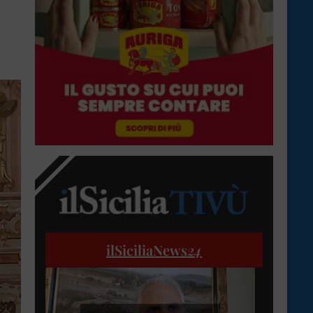
ilSiciliaNews
24