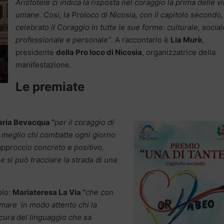
Aristotele ci indica la risposta nel coraggio la prima delle vi
umane. Cosi, la Proloco di Nicosia, con il capitolo secondo,
celebrato il Coraggio in tutte le sue forme: culturale, social
professionale e personale”
. A raccontarlo è
Lia Murè
,
presidente
della Pro loco di Nicosia
, organizzatrice della
manifestazione.
Le premiate
ria Bevacqua “
per il coraggio di
 meglio chi combatte ogni giorno
pproccio concreto e positivo,
e si può tracciare la strada di una
olo:
Mariateresa La Via “
che con
rmare in modo attento chi la
 cura del linguaggio che sa