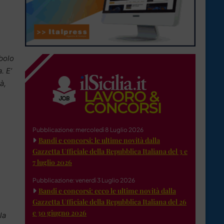
bolo
. E’
à,
Pubblicazione: mercoledì 8 Luglio 2026
Bandi e concorsi: le ultime novità dalla
Gazzetta Ufficiale della Repubblica Italiana del 3 e
7 luglio 2026
Pubblicazione: venerdì 3 Luglio 2026
Bandi e concorsi: ecco le ultime novità dalla
Gazzetta Ufficiale della Repubblica Italiana del 26
e 30 giugno 2026
la