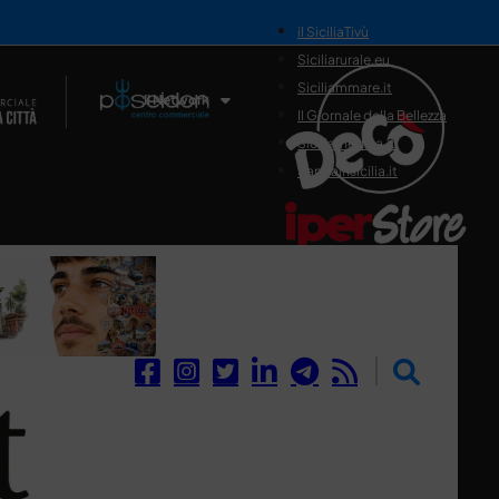
il SiciliaTivù
Siciliarurale.eu
Siciliammare.it
Il Network
Il Giornale della Bellezza
Siciliamedica.it
Sanitainsicilia.it