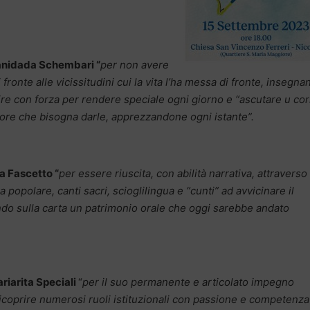
nidada Schembari “
per non avere
i fronte alle vicissitudini cui la vita l’ha messa di fronte, insegn
ire con forza per rendere speciale ogni giorno e “ascutare u cor
valore che bisogna darle, apprezzandone ogni istante”.
a Fascetto “
per essere riuscita, con abilità narrativa, attraverso
a popolare, canti sacri, scioglilingua e “cunti” ad avvicinare il
ndo sulla carta un patrimonio orale che oggi sarebbe andato
riarita Speciali
“
per il suo permanente e articolato impegno
 ricoprire numerosi ruoli istituzionali con passione e competenz