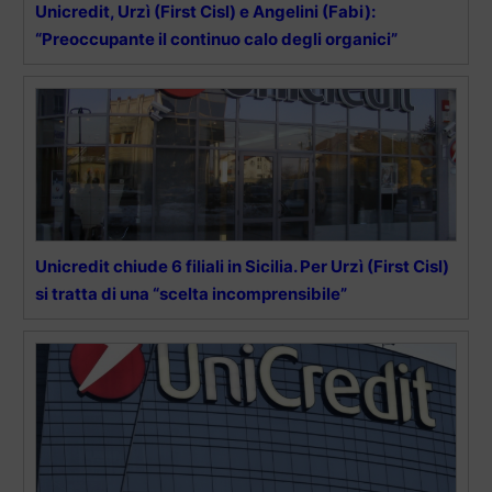
Unicredit, Urzì (First Cisl) e Angelini (Fabi):
“Preoccupante il continuo calo degli organici”
Unicredit chiude 6 filiali in Sicilia. Per Urzì (First Cisl)
si tratta di una “scelta incomprensibile”