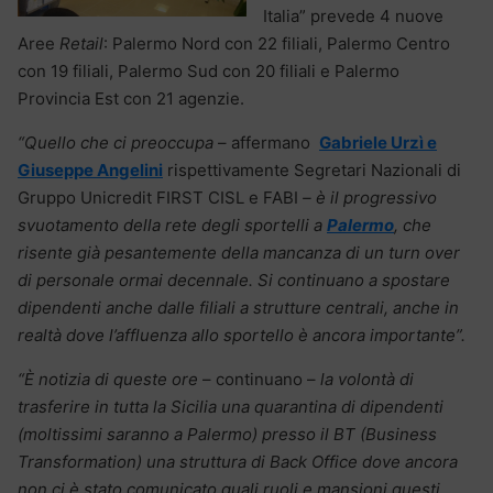
Italia” prevede 4 nuove
Aree
Retail
: Palermo Nord con 22 filiali, Palermo Centro
con 19 filiali, Palermo Sud con 20 filiali e Palermo
Provincia Est con 21 agenzie.
“Quello che ci preoccupa
– affermano
Gabriele Urzì e
Giuseppe Angelini
rispettivamente Segretari Nazionali di
Gruppo Unicredit FIRST CISL e FABI
– è il progressivo
svuotamento della rete degli sportelli a
Palermo
, che
risente già pesantemente della mancanza di un turn over
di personale ormai decennale. Si continuano a spostare
dipendenti anche dalle filiali a strutture centrali, anche in
realtà dove l’affluenza allo sportello è ancora importante”.
“È notizia di queste ore
– continuano –
la volontà di
trasferire in tutta la Sicilia una quarantina di dipendenti
(moltissimi saranno a Palermo) presso il BT (Business
Transformation) una struttura di Back Office dove ancora
non ci è stato comunicato quali ruoli e mansioni questi