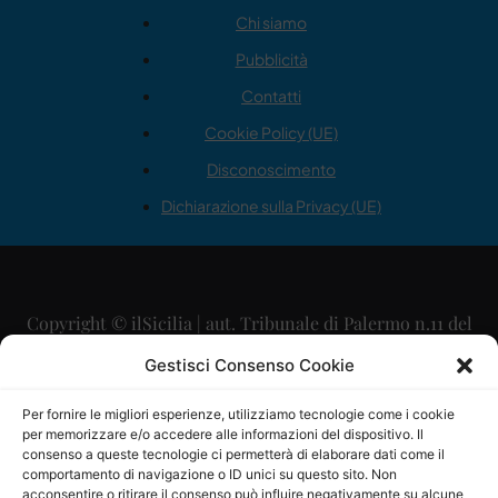
Chi siamo
Pubblicità
Contatti
Cookie Policy (UE)
Disconoscimento
Dichiarazione sulla Privacy (UE)
Copyright © ilSicilia | aut. Tribunale di Palermo n.11 del
29/09/2015
Gestisci Consenso Cookie
Editore: Mercurio Comunicazione Soc. Coop. A.R.L.
Per fornire le migliori esperienze, utilizziamo tecnologie come i cookie
per memorizzare e/o accedere alle informazioni del dispositivo. Il
Direttore Editoriale: Maurizio Scaglione
consenso a queste tecnologie ci permetterà di elaborare dati come il
comportamento di navigazione o ID unici su questo sito. Non
Direttore Responsabile: Maria Calabrese
acconsentire o ritirare il consenso può influire negativamente su alcune