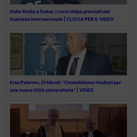
Dalla Sicilia a Dubai, i corsi Unipa premiati dal
business internazionale | CLICCA PER IL VIDEO
Ersu Palermo, Di Miceli: “Consolidiamo risultati per
una nuova Città universitaria” | VIDEO