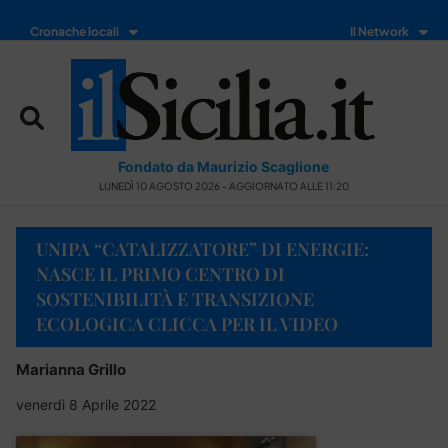
Cronache locali
Il Network
Fondato da Maurizio Scaglione
LUNEDÌ 10 AGOSTO 2026 - AGGIORNATO ALLE 11:20
UNIPA “CATALIZZATORE” DI ENERGIE:
NASCE IL PRIMO CENTRO DI
SOSTENIBILITÀ E TRANSIZIONE
ECOLOGICA CLICCA PER IL VIDEO
Marianna Grillo
venerdì 8 Aprile 2022