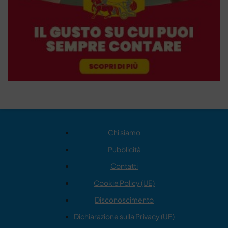
Chi siamo
Pubblicità
Contatti
Cookie Policy (UE)
Disconoscimento
Dichiarazione sulla Privacy (UE)