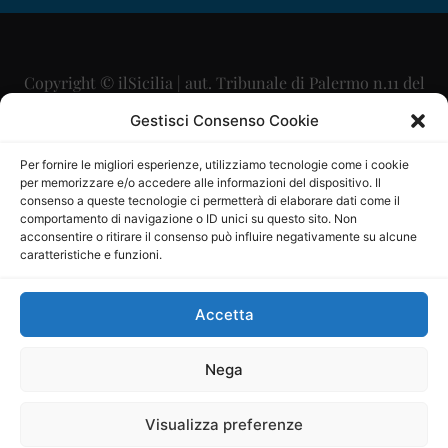
Copyright © ilSicilia | aut. Tribunale di Palermo n.11 del
29/09/2015
Gestisci Consenso Cookie
Editore: Mercurio Comunicazione Soc. Coop. A.R.L.
Per fornire le migliori esperienze, utilizziamo tecnologie come i cookie
per memorizzare e/o accedere alle informazioni del dispositivo. Il
Direttore Editoriale: Maurizio Scaglione
consenso a queste tecnologie ci permetterà di elaborare dati come il
comportamento di navigazione o ID unici su questo sito. Non
Direttore Responsabile: Maria Calabrese
acconsentire o ritirare il consenso può influire negativamente su alcune
caratteristiche e funzioni.
p.zza Sant’Oliva, 9 – 90141 – Palermo – 091335557
P.IVA: 06334930820
Accetta
Mercurio Comunicazione Società Cooperativa a r.l. è
iscritta al Registro degli Operatori di Comunicazione al
Nega
numero 26988
Visualizza preferenze
Sito gestito da
La Digitale srl
–
info@ladigitale.it