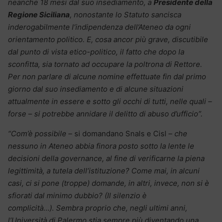
neanche 18 mesi dal suo insediamento, a
Presidente della
Regione Siciliana
, nonostante lo Statuto sancisca
inderogabilmente l’indipendenza dell’Ateneo da ogni
orientamento politico. E, cosa ancor più grave, discutibile
dal punto di vista etico-politico, il fatto che dopo la
sconfitta, sia tornato ad occupare la poltrona di Rettore.
Per non parlare di alcune nomine effettuate fin dal primo
giorno dal suo insediamento e di alcune situazioni
attualmente in essere e sotto gli occhi di tutti, nelle quali –
forse – si potrebbe annidare il delitto di abuso d’ufficio”.
“Com’è possibile
– si domandano Snals e Cisl –
che
nessuno in Ateneo abbia finora posto sotto la lente le
decisioni della governance, al fine di verificarne la piena
legittimità, a tutela dell’istituzione? Come mai, in alcuni
casi, ci si pone (troppe) domande, in altri, invece, non si è
sfiorati dal minimo dubbio? (Il silenzio è
complicità…). Sembra proprio che, negli ultimi anni,
l’Università di Palermo stia sempre più diventando una