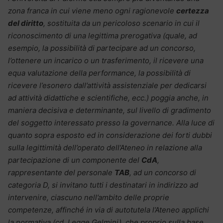
zona franca in cui viene meno ogni ragionevole
certezza
del diritto
, sostituita da un pericoloso scenario in cui il
riconoscimento di una legittima prerogativa (quale, ad
esempio, la possibilità di partecipare ad un concorso,
l’ottenere un incarico o un trasferimento, il ricevere una
equa valutazione della performance, la possibilità di
ricevere l’esonero dall’attività assistenziale per dedicarsi
ad attività didattiche e scientifiche, ecc.) poggia anche, in
maniera decisiva e determinante, sul livello di gradimento
del soggetto interessato presso la governance. Alla luce di
quanto sopra esposto ed in considerazione dei forti dubbi
sulla legittimità dell’operato dell’Ateneo in relazione alla
partecipazione di un componente del
CdA
,
rappresentante del personale
TAB
, ad un concorso di
categoria D, si invitano tutti i destinatari in indirizzo ad
intervenire, ciascuno nell’ambito delle proprie
competenze, affinché in via di autotutela l’Ateneo applichi
la normativa (cd. Legge Gelmini), che proprio sulla base