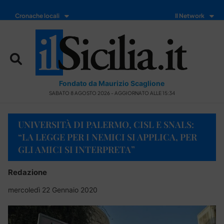
Cronache locali
Il Network
Fondato da Maurizio Scaglione
SABATO 8 AGOSTO 2026 - AGGIORNATO ALLE 15:34
UNIVERSITÀ DI PALERMO, CISL E SNALS:
“LA LEGGE PER I NEMICI SI APPLICA, PER
GLI AMICI SI INTERPRETA”
Redazione
mercoledì 22 Gennaio 2020