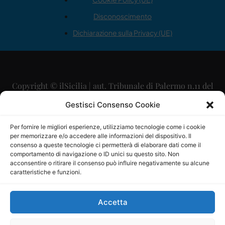
Disconoscimento
Dichiarazione sulla Privacy (UE)
Copyright © ilSicilia | aut. Tribunale di Palermo n.11 del
29/09/2015
Gestisci Consenso Cookie
Editore: Mercurio Comunicazione Soc. Coop. A.R.L.
Per fornire le migliori esperienze, utilizziamo tecnologie come i cookie
per memorizzare e/o accedere alle informazioni del dispositivo. Il
Direttore Editoriale: Maurizio Scaglione
consenso a queste tecnologie ci permetterà di elaborare dati come il
comportamento di navigazione o ID unici su questo sito. Non
Direttore Responsabile: Maria Calabrese
acconsentire o ritirare il consenso può influire negativamente su alcune
caratteristiche e funzioni.
p.zza Sant’Oliva, 9 – 90141 – Palermo – 091335557
P.IVA: 06334930820
Accetta
Mercurio Comunicazione Società Cooperativa a r.l. è