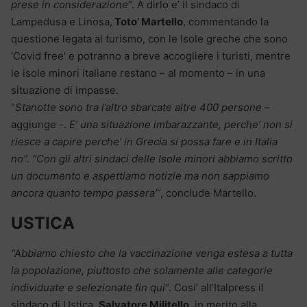
prese in considerazione
“. A dirlo e’ il sindaco di
Lampedusa e Linosa,
Toto’ Martello
, commentando la
questione legata al turismo, con le Isole greche che sono
‘Covid free’ e potranno a breve accogliere i turisti, mentre
le isole minori italiane restano – al momento – in una
situazione di impasse.
“
Stanotte sono tra l’altro sbarcate altre 400 persone
–
aggiunge -.
E’ una situazione imbarazzante, perche’ non si
riesce a capire perche’ in Grecia si possa fare e in Italia
no”. “Con gli altri sindaci delle Isole minori abbiamo scritto
un documento e aspettiamo notizie ma non sappiamo
ancora quanto tempo passera’
“, conclude Martello.
USTICA
“Abbiamo chiesto che la vaccinazione venga estesa a tutta
la popolazione, piuttosto che solamente alle categorie
individuate e selezionate fin qui
“. Cosi’ all’Italpress il
sindaco di Ustica,
Salvatore Militello
, in merito alla