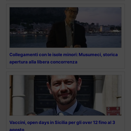
Collegamenti con le isole minori: Musumeci, storica
apertura alla libera concorrenza
Vaccini, open days in Sicilia per gli over 12 fino al 3
agosto