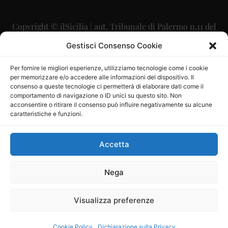
Copyright © ilSicilia | aut. Tribunale di Palermo n.11 del
29/09/2015
Gestisci Consenso Cookie
Editore: Mercurio Comunicazione Soc. Coop. A.R.L.
Per fornire le migliori esperienze, utilizziamo tecnologie come i cookie
per memorizzare e/o accedere alle informazioni del dispositivo. Il
Direttore Editoriale: Maurizio Scaglione
consenso a queste tecnologie ci permetterà di elaborare dati come il
comportamento di navigazione o ID unici su questo sito. Non
Direttore Responsabile: Maria Calabrese
acconsentire o ritirare il consenso può influire negativamente su alcune
caratteristiche e funzioni.
p.zza Sant’Oliva, 9 – 90141 – Palermo – 091335557
P.IVA: 06334930820
Accetta
Mercurio Comunicazione Società Cooperativa a r.l. è
iscritta al Registro degli Operatori di Comunicazione al
Nega
numero 26988
Visualizza preferenze
Sito gestito da
La Digitale srl
–
info@ladigitale.it
Cookie Policy
Dichiarazione sulla Privacy