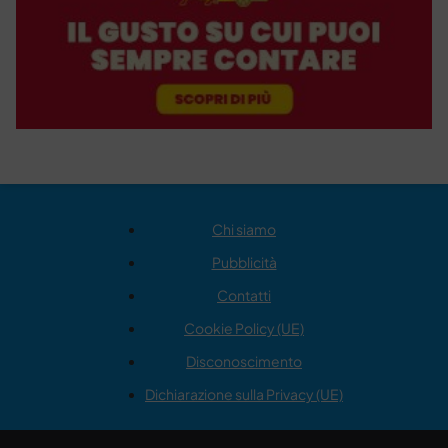
Chi siamo
Pubblicità
Contatti
Cookie Policy (UE)
Disconoscimento
Dichiarazione sulla Privacy (UE)