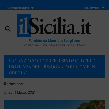
Cronache locali
Il Network
Fondato da Maurizio Scaglione
VENERDÌ 7 AGOSTO 2026 - AGGIORNATO ALLE 16:03
VACANZE COVID FREE, I SINDACI DELLE
ISOLE MINORI: “BISOGNA FARE COME IN
GRECIA”
Redazione
lunedì 1 Marzo 2021