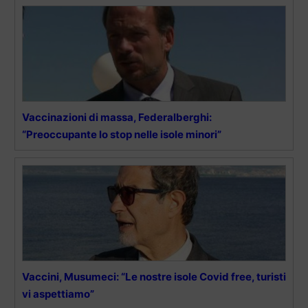
Vaccinazioni di massa, Federalberghi:
“Preoccupante lo stop nelle isole minori”
Vaccini, Musumeci: “Le nostre isole Covid free, turisti
vi aspettiamo”