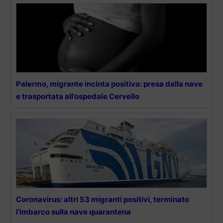
Palermo, migrante incinta positiva: presa dalla nave
e trasportata all’ospedale Cervello
Coronavirus: altri 53 migranti positivi, terminato
l’imbarco sulla nave quarantena