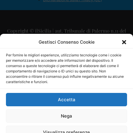
Copyright © ilSicilia | aut. Tribunale di Palermo n.11 del
29/09/2015
Gestisci Consenso Cookie
Editore: Mercurio Comunicazione Soc. Coop. A.R.L.
Per fornire le migliori esperienze, utilizziamo tecnologie come i cookie
per memorizzare e/o accedere alle informazioni del dispositivo. Il
Direttore Editoriale: Maurizio Scaglione
consenso a queste tecnologie ci permetterà di elaborare dati come il
comportamento di navigazione o ID unici su questo sito. Non
Direttore Responsabile: Maria Calabrese
acconsentire o ritirare il consenso può influire negativamente su alcune
caratteristiche e funzioni.
p.zza Sant’Oliva, 9 – 90141 – Palermo – 091335557
P.IVA: 06334930820
Accetta
Mercurio Comunicazione Società Cooperativa a r.l. è
iscritta al Registro degli Operatori di Comunicazione al
Nega
numero 26988
Visualizza preferenze