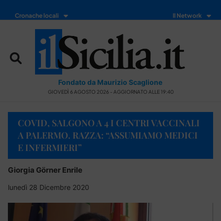
Cronache locali
Il Network
Fondato da Maurizio Scaglione
GIOVEDÌ 6 AGOSTO 2026 - AGGIORNATO ALLE 19:40
COVID, SALGONO A 4 I CENTRI VACCINALI
A PALERMO. RAZZA: “ASSUMIAMO MEDICI
E INFERMIERI”
Giorgia Görner Enrile
lunedì 28 Dicembre 2020