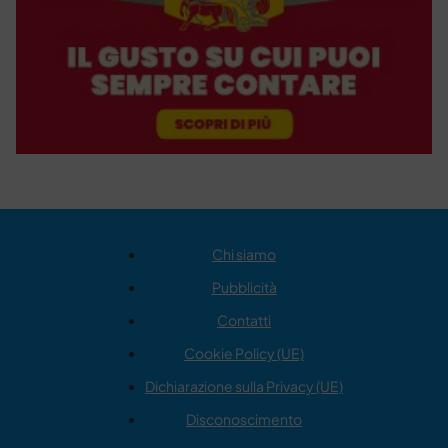
Chi siamo
Pubblicità
Contatti
Cookie Policy (UE)
Dichiarazione sulla Privacy (UE)
Disconoscimento