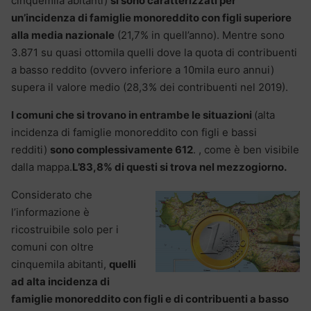
cinquemila abitanti)
si sono caratterizzati per
un’incidenza di famiglie monoreddito con figli superiore
alla media nazionale
(21,7% in quell’anno). Mentre sono
3.871 su quasi ottomila quelli dove la quota di contribuenti
a basso reddito (ovvero inferiore a 10mila euro annui)
supera il valore medio (28,3% dei contribuenti nel 2019).
I comuni che si trovano in entrambe le situazioni
(alta
incidenza di famiglie monoreddito con figli e bassi
redditi)
sono complessivamente 612
. , come è ben visibile
dalla mappa.
L’83,8% di questi si trova nel mezzogiorno.
Considerato che
l’informazione è
ricostruibile solo per i
comuni con oltre
cinquemila abitanti,
quelli
ad alta incidenza di
famiglie monoreddito con figli e di contribuenti a basso