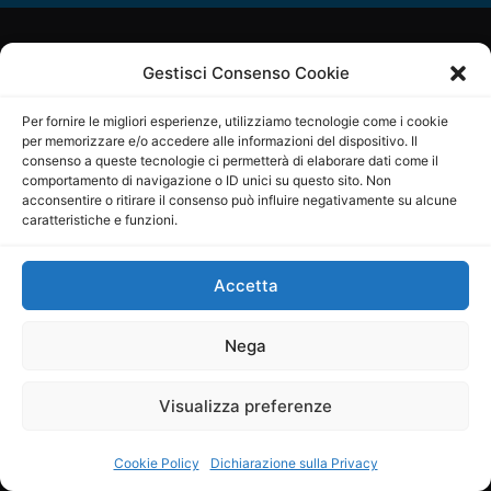
Gestisci Consenso Cookie
Copyright © ilSicilia | aut. Tribunale di Palermo n.11 del
29/09/2015
Per fornire le migliori esperienze, utilizziamo tecnologie come i cookie
per memorizzare e/o accedere alle informazioni del dispositivo. Il
Editore: Mercurio Comunicazione Soc. Coop. A.R.L.
consenso a queste tecnologie ci permetterà di elaborare dati come il
comportamento di navigazione o ID unici su questo sito. Non
acconsentire o ritirare il consenso può influire negativamente su alcune
Direttore Editoriale: Maurizio Scaglione
caratteristiche e funzioni.
Direttore Responsabile: Maria Calabrese
Accetta
p.zza Sant’Oliva, 9 – 90141 – Palermo – 091335557
P.IVA: 06334930820
Nega
Mercurio Comunicazione Società Cooperativa a r.l. è
iscritta al Registro degli Operatori di Comunicazione al
Visualizza preferenze
numero 26988
Cookie Policy
Dichiarazione sulla Privacy
Sito gestito da
La Digitale srl
–
info@ladigitale.it