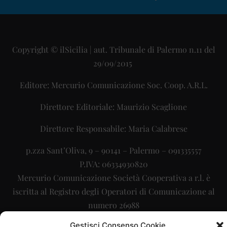
Copyright © ilSicilia | aut. Tribunale di Palermo n.11 del
29/09/2015
Editore: Mercurio Comunicazione Soc. Coop. A.R.L.
Direttore Editoriale: Maurizio Scaglione
Direttore Responsabile: Maria Calabrese
p.zza Sant’Oliva, 9 – 90141 – Palermo – 091335557
P.IVA: 06334930820
Mercurio Comunicazione Società Cooperativa a r.l. è
iscritta al Registro degli Operatori di Comunicazione al
numero 26988
Gestisci Consenso Cookie
Sito gestito da
La Digitale srl
–
info@ladigitale.it