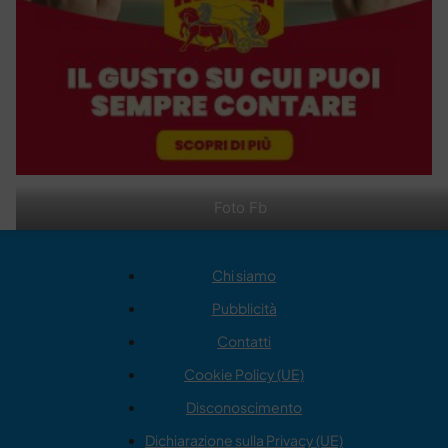
Foto Fb
Chi siamo
Pubblicità
Contatti
Cookie Policy (UE)
Disconoscimento
Dichiarazione sulla Privacy (UE)