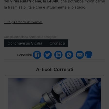
del
virus sudafricano
, la
E484K
, che potrebbe modificarne
la trasmissibilità e che è attualmente allo studio.
Tutti gli articoli dell'autore
Questo articolo fa parte delle categorie:
Coronavirus Sicilia
Cronaca
Condividi
Articoli Correlati