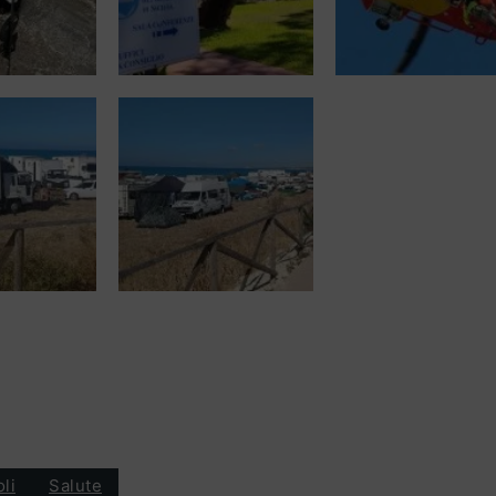
oli
Salute