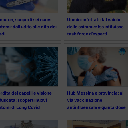
icron, scoperti sei nuovi
Uomini infettati dal vaiolo
ntomi: dall’udito alle dita dei
delle scimmie: Iss istituisce
edi
task force d’esperti
rdita dei capelli e visione
Hub Messina e provincia: al
fuscata: scoperti nuovi
via vaccinazione
ntomi di Long Covid
antinfluenzale e quinta dose