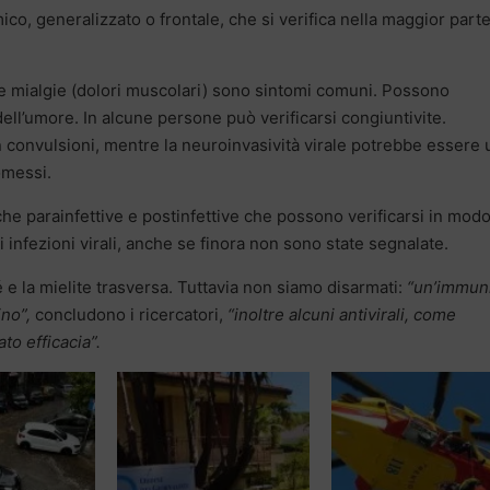
co, generalizzato o frontale, che si verifica nella maggior parte
le mialgie (dolori muscolari) sono sintomi comuni. Possono
ell’umore. In alcune persone può verificarsi congiuntivite.
 convulsioni, mentre la neuroinvasività virale potrebbe essere 
omessi.
che parainfettive e postinfettive che possono verificarsi in mod
 infezioni virali, anche se finora non sono state segnalate.
 e la mielite trasversa. Tuttavia non siamo disarmati:
“un’immun
ino”,
concludono i ricercatori,
“inoltre alcuni antivirali, come
to efficacia”.