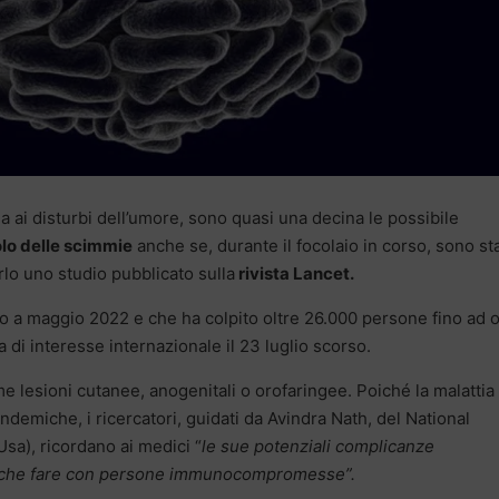
nia ai disturbi dell’umore, sono quasi una decina le possibile
olo delle scimmie
anche se, durante il focolaio in corso, sono st
arlo uno studio pubblicato sulla
rivista Lancet.
iato a maggio 2022 e che ha colpito oltre 26.000 persone fino ad o
 di interesse internazionale il 23 luglio scorso.
 lesioni cutanee, anogenitali o orofaringee. Poiché la malattia
endemiche, i ricercatori, guidati da Avindra Nath, del National
Usa), ricordano ai medici “
le sue potenziali complicanze
 a che fare con persone immunocompromesse”.