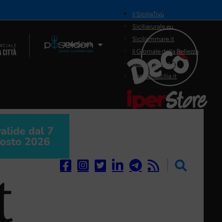
il SiciliaTivù
Siciliarurale.eu
Siciliammare.it
Il Network
Il Giornale della Bellezza
Siciliamedica.it
Sanitainsicilia.it