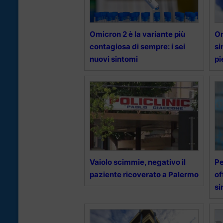
Omicron 2 è la variante più
Om
contagiosa di sempre: i sei
si
nuovi sintomi
pi
Vaiolo scimmie, negativo il
Pe
paziente ricoverato a Palermo
of
si