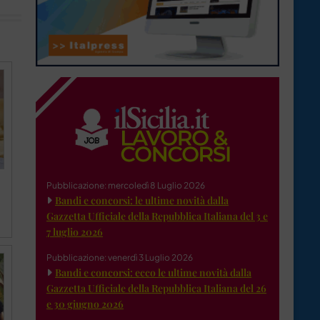
Pubblicazione: mercoledì 8 Luglio 2026
Bandi e concorsi: le ultime novità dalla
Gazzetta Ufficiale della Repubblica Italiana del 3 e
7 luglio 2026
Pubblicazione: venerdì 3 Luglio 2026
Bandi e concorsi: ecco le ultime novità dalla
Gazzetta Ufficiale della Repubblica Italiana del 26
e 30 giugno 2026