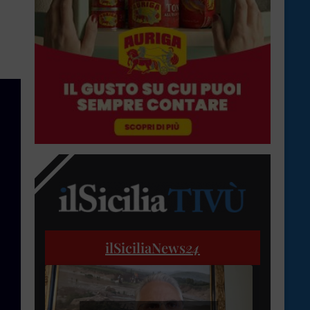
ilSiciliaNews
24