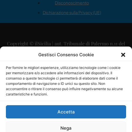
Disconoscimento
Dichiarazione sulla Privacy (UE)
Copyright © ilSicilia | aut. Tribunale di Palermo n.11 del
29/09/2015
Gestisci Consenso Cookie
Editore: Mercurio Comunicazione Soc. Coop. A.R.L.
Per fornire le migliori esperienze, utilizziamo tecnologie come i cookie
per memorizzare e/o accedere alle informazioni del dispositivo. Il
Direttore Editoriale: Maurizio Scaglione
consenso a queste tecnologie ci permetterà di elaborare dati come il
comportamento di navigazione o ID unici su questo sito. Non
Direttore Responsabile: Maria Calabrese
acconsentire o ritirare il consenso può influire negativamente su alcune
caratteristiche e funzioni.
p.zza Sant’Oliva, 9 – 90141 – Palermo – 091335557
P.IVA: 06334930820
Accetta
Mercurio Comunicazione Società Cooperativa a r.l. è
iscritta al Registro degli Operatori di Comunicazione al
Nega