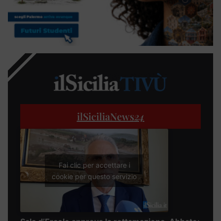
ilSiciliaNews
24
Fai clic per accettare i
cookie per questo servizio