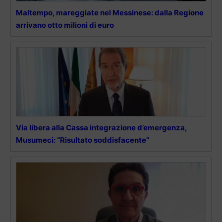
Maltempo, mareggiate nel Messinese: dalla Regione
arrivano otto milioni di euro
Via libera alla Cassa integrazione d’emergenza,
Musumeci: “Risultato soddisfacente”