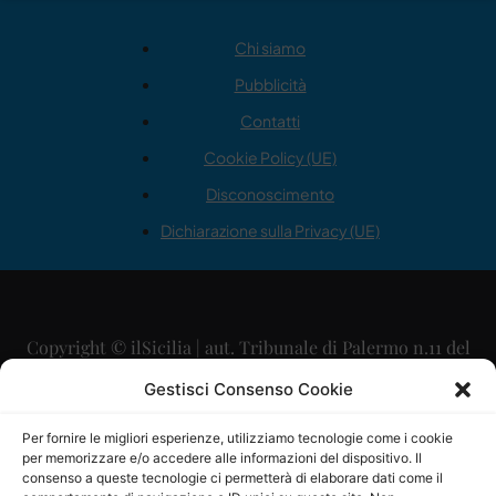
Chi siamo
Pubblicità
Contatti
Cookie Policy (UE)
Disconoscimento
Dichiarazione sulla Privacy (UE)
Copyright © ilSicilia | aut. Tribunale di Palermo n.11 del
29/09/2015
Gestisci Consenso Cookie
Editore: Mercurio Comunicazione Soc. Coop. A.R.L.
Per fornire le migliori esperienze, utilizziamo tecnologie come i cookie
per memorizzare e/o accedere alle informazioni del dispositivo. Il
Direttore Editoriale: Maurizio Scaglione
consenso a queste tecnologie ci permetterà di elaborare dati come il