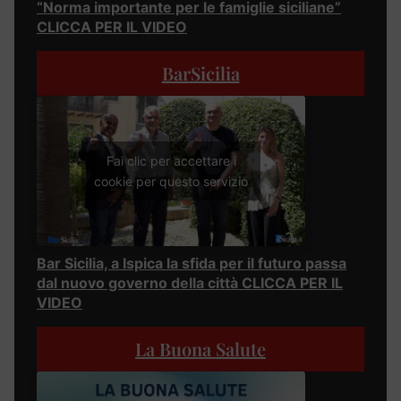
“Norma importante per le famiglie siciliane”
CLICCA PER IL VIDEO
BarSicilia
Fai clic per accettare i
cookie per questo servizio
Bar Sicilia, a Ispica la sfida per il futuro passa
dal nuovo governo della città CLICCA PER IL
VIDEO
La Buona Salute