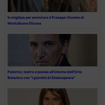
In migliaia per ammirare il Presepe Vivente di
Montalbano Elicona
Palermo, teatro e poesia all’interno dell’Orto
Botanico con “I giardini di Shakespeare”