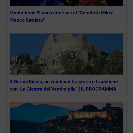
Montalbano Elicona aderisce al “Comitato Milo e
Franco Battiato”
A Geraci Siculo, un weekend tra storia e tradizione
con “La Giostra dei Ventimiglia” | IL PROGRAMMA