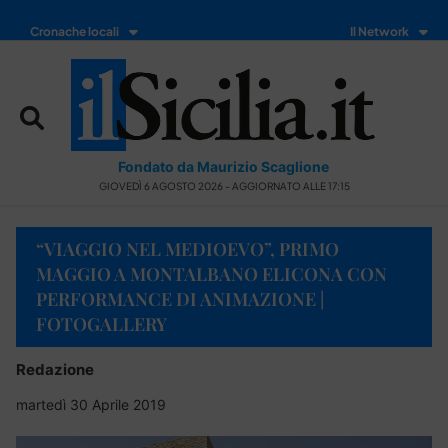
Cronache locali
Il Network
Fondato da Maurizio Scaglione
GIOVEDÌ 6 AGOSTO 2026 - AGGIORNATO ALLE 17:15
“VIAGGIO NEL MEDIOEVO”, PRIMO
MAGGIO A MONTALBANO ELICONA CON
PERFORMANCE DI ANIMAZIONE |
FOTOGALLERY
Redazione
martedì 30 Aprile 2019