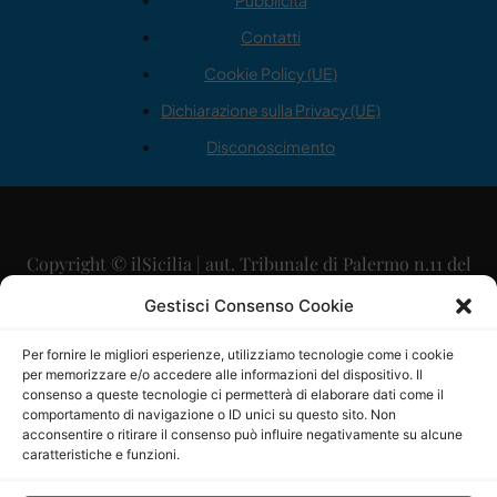
Pubblicità
Contatti
Cookie Policy (UE)
Dichiarazione sulla Privacy (UE)
Disconoscimento
Copyright © ilSicilia | aut. Tribunale di Palermo n.11 del
29/09/2015
Gestisci Consenso Cookie
Editore: Mercurio Comunicazione Soc. Coop. A.R.L.
Per fornire le migliori esperienze, utilizziamo tecnologie come i cookie
per memorizzare e/o accedere alle informazioni del dispositivo. Il
Direttore Editoriale: Maurizio Scaglione
consenso a queste tecnologie ci permetterà di elaborare dati come il
comportamento di navigazione o ID unici su questo sito. Non
Direttore Responsabile: Maria Calabrese
acconsentire o ritirare il consenso può influire negativamente su alcune
caratteristiche e funzioni.
p.zza Sant’Oliva, 9 – 90141 – Palermo – 091335557