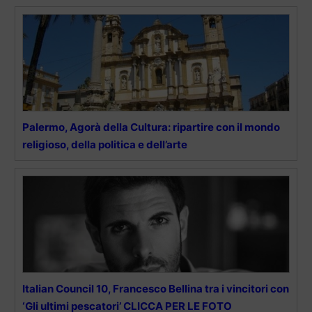
Palermo, Agorà della Cultura: ripartire con il mondo
religioso, della politica e dell’arte
Italian Council 10, Francesco Bellina tra i vincitori con
‘Gli ultimi pescatori’ CLICCA PER LE FOTO