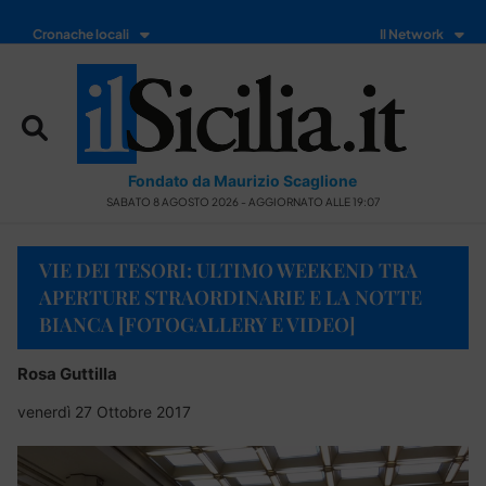
Cronache locali
Il Network
Fondato da Maurizio Scaglione
SABATO 8 AGOSTO 2026 - AGGIORNATO ALLE 19:07
VIE DEI TESORI: ULTIMO WEEKEND TRA
APERTURE STRAORDINARIE E LA NOTTE
BIANCA [FOTOGALLERY E VIDEO]
Rosa Guttilla
venerdì 27 Ottobre 2017