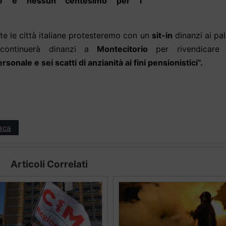
de e nessun centesimo per i
tte le città italiane protesteremo con un
sit-in
dinanzi ai pal
ta continuerà dinanzi a
Montecitorio
per rivendicare
rsonale e sei scatti di anzianità ai fini pensionistici”.
aca
Articoli Correlati