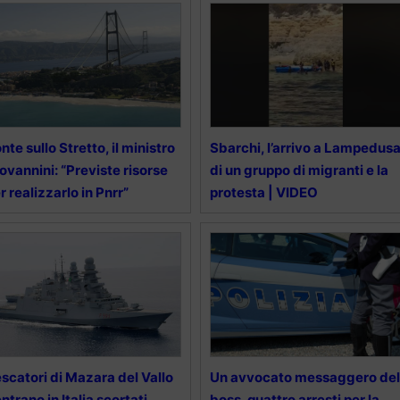
nte sullo Stretto, il ministro
Sbarchi, l’arrivo a Lampedus
ovannini: “Previste risorse
di un gruppo di migranti e la
r realizzarlo in Pnrr”
protesta | VIDEO
scatori di Mazara del Vallo
Un avvocato messaggero del
entrano in Italia scortati
boss, quattro arresti per la