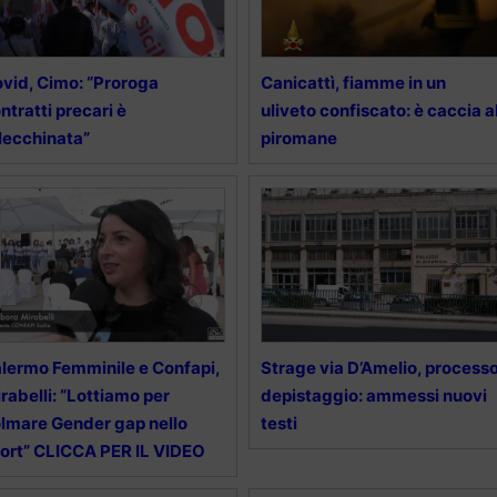
vid, Cimo: “Proroga
Canicattì, fiamme in un
ntratti precari è
uliveto confiscato: è caccia a
lecchinata”
piromane
lermo Femminile e Confapi,
Strage via D’Amelio, process
rabelli: “Lottiamo per
depistaggio: ammessi nuovi
lmare Gender gap nello
testi
ort” CLICCA PER IL VIDEO