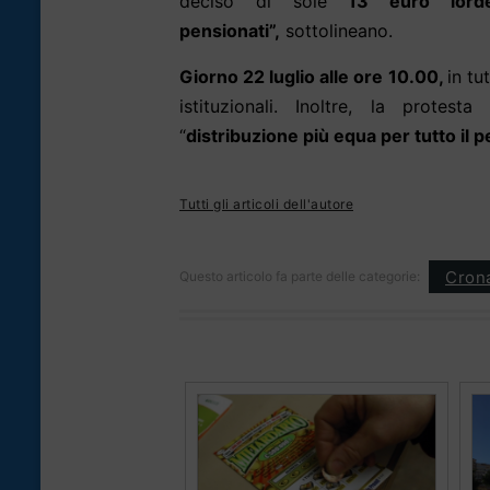
deciso di sole
13 euro lor
pensionati”,
sottolineano.
Giorno 22 luglio alle ore 10.00,
in tu
istituzionali. Inoltre, la protes
“
distribuzione più equa per tutto il pe
Tutti gli articoli dell'autore
Cron
Questo articolo fa parte delle categorie: