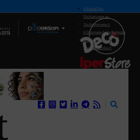
il SiciliaTivù
Siciliarurale.eu
Siciliammare.it
Il Network
Il Giornale della Bellezza
Siciliamedica.it
Sanitainsicilia.it