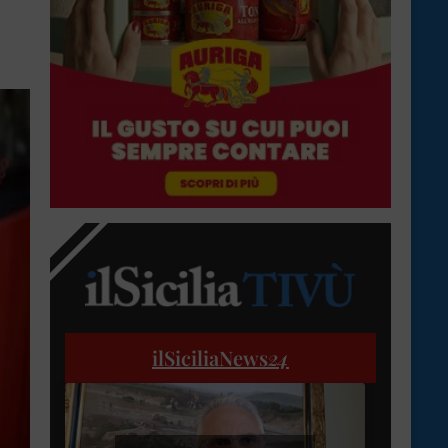
ilSiciliaNews
24