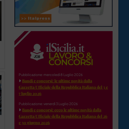
a
Pubblicazione: mercoledì 8 Luglio 2026
Bandi e concorsi: le ultime novità dalla
Gazzetta Ufficiale della Repubblica Italiana del 3 e
7 luglio 2026
Pubblicazione: venerdì 3 Luglio 2026
Bandi e concorsi: ecco le ultime novità dalla
Gazzetta Ufficiale della Repubblica Italiana del 26
e 30 giugno 2026