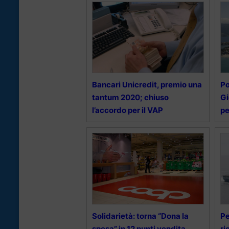
Bancari Unicredit, premio una
Po
tantum 2020; chiuso
Gi
l’accordo per il VAP
pe
Solidarietà: torna “Dona la
Pe
spesa” in 12 punti vendita
ri