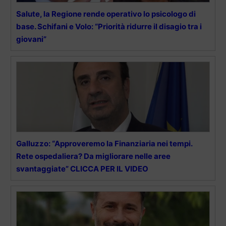
Salute, la Regione rende operativo lo psicologo di
base. Schifani e Volo: “Priorità ridurre il disagio tra i
giovani”
Galluzzo: “Approveremo la Finanziaria nei tempi.
Rete ospedaliera? Da migliorare nelle aree
svantaggiate” CLICCA PER IL VIDEO