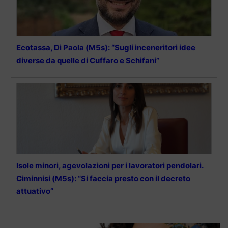
Ecotassa, Di Paola (M5s): “Sugli inceneritori idee
diverse da quelle di Cuffaro e Schifani”
Isole minori, agevolazioni per i lavoratori pendolari.
Ciminnisi (M5s): “Si faccia presto con il decreto
attuativo”