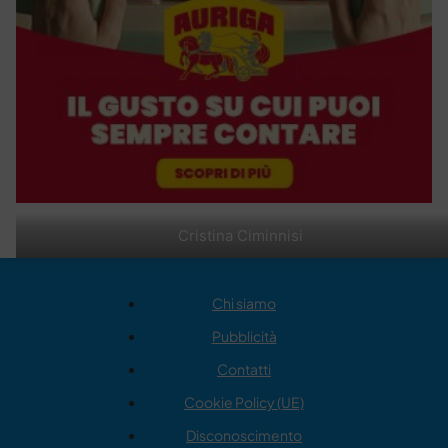
Cristina Ciminnisi
Chi siamo
Pubblicità
Contatti
Cookie Policy (UE)
Disconoscimento