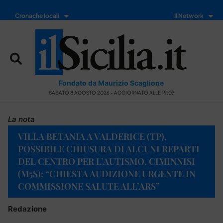
Cronache locali
Il Network
Fondato da Maurizio Scaglione
SABATO 8 AGOSTO 2026 - AGGIORNATO ALLE 19:07
La nota
VILLA BETANIA A VALDERICE (TP),
POSSIBILE CHIUSURA DI ALCUNI REPARTI
DEL CENTRO PER L’AUTISMO. CIMINNISI
(M5S): “CHIESTA AUDIZIONE URGENTE IN
COMMISSIONE SALUTE ALL’ARS”
Redazione