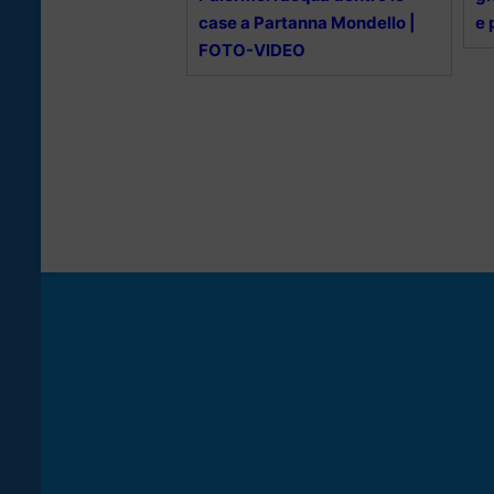
case a Partanna Mondello |
e 
FOTO-VIDEO