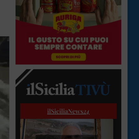
ilSiciliaNews
24