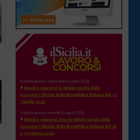
Pubblicazione: mercoledì 8 Luglio 2026
Bandi e concorsi: le ultime novità dalla
Gazzetta Ufficiale della Repubblica Italiana del 3 e
7 luglio 2026
Pubblicazione: venerdì 3 Luglio 2026
Bandi e concorsi: ecco le ultime novità dalla
Gazzetta Ufficiale della Repubblica Italiana del 26
e 30 giugno 2026