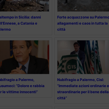
ltempo in Sicilia: danni
Forte acquazzone su Palermo
ll’Ennese, a Catania e
allagamenti e caos in tutta la
alermo
città
bifragio a Palermo,
Nubifragio a Palermo, Cisl:
sumeci: “Dolore e rabbia
“Immediate azioni ordinarie e
r le vittime innocenti”
straordinarie per il bene della
città”