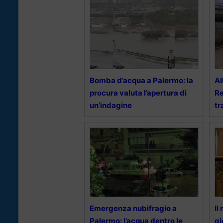
Bomba d’acqua a Palermo: la
Al
procura valuta l’apertura di
Re
un’indagine
tr
Emergenza nubifragio a
Il
Palermo: l’acqua dentro le
gi