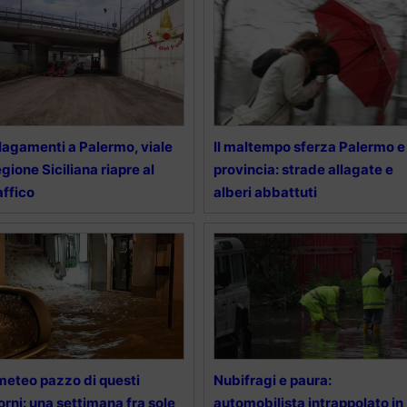
lagamenti a Palermo, viale
Il maltempo sferza Palermo e
gione Siciliana riapre al
provincia: strade allagate e
affico
alberi abbattuti
 meteo pazzo di questi
Nubifragi e paura:
orni: una settimana fra sole
automobilista intrappolato in