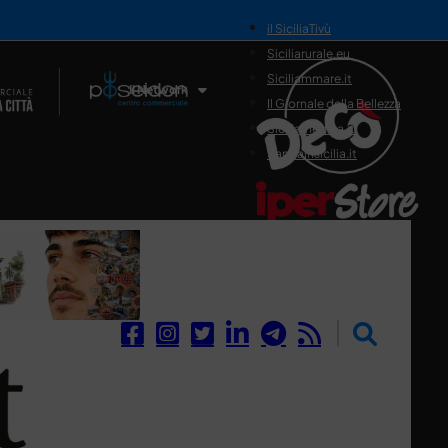
il SiciliaTivù
Siciliarurale.eu
Siciliammare.it
Il Network
Il Giornale della Bellezza
Siciliamedica.it
Sanitainsicilia.it