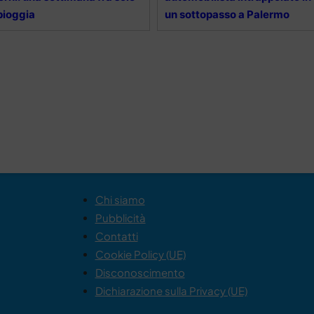
pioggia
un sottopasso a Palermo
Chi siamo
Pubblicità
Contatti
Cookie Policy (UE)
Disconoscimento
Dichiarazione sulla Privacy (UE)