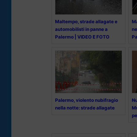
Maltempo, strade allagate e
Ma
automobilisti in panne a
ne
Palermo | VIDEO E FOTO
P
Palermo, violento nubifragio
Nu
nella notte: strade allagate
Mu
pe