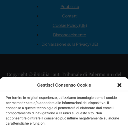
Pubblicità
Contatti
Cookie Policy (UE)
Disconoscimento
Dichiarazione sulla Privacy (UE)
Copyright © ilSicilia | aut. Tribunale di Palermo n.11 del
29/09/2015
Gestisci Consenso Cookie
Editore: Mercurio Comunicazione Soc. Coop. A.R.L.
Per fornire le migliori esperienze, utilizziamo tecnologie come i cookie
per memorizzare e/o accedere alle informazioni del dispositivo. Il
Direttore Editoriale: Maurizio Scaglione
consenso a queste tecnologie ci permetterà di elaborare dati come il
comportamento di navigazione o ID unici su questo sito. Non
Direttore Responsabile: Maria Calabrese
acconsentire o ritirare il consenso può influire negativamente su alcune
caratteristiche e funzioni.