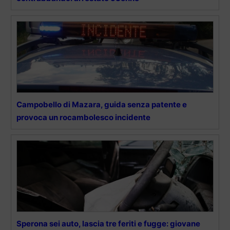
Campobello di Mazara, guida senza patente e
provoca un rocambolesco incidente
Sperona sei auto, lascia tre feriti e fugge: giovane