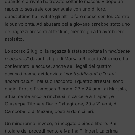
quando è arrivata ha trovato soltanto maschi. E dopo un
rapporto sessuale consensuale con uno di loro,
quest’ultimo ha invitato gli altri a fare sesso con lei. Contro
la sua volontà. Ad abusare della giovane sarebbe stato uno
dei ragazzi presenti al festino, mentre gli altri avrebbero
assistito.
Lo scorso 2 luglio, la ragazza è stata ascoltata in
“incidente
probatorio
” davanti al gip di Marsala Riccardo Alcamo e ha
confermato le accuse, anche se i legali dei quattro
accusati hanno evidenziato “
contraddizioni”
e “
punti
ancora oscuri”
nel suo racconto. I quattro arrestati sono i
cugini Eros e Francesco Biondo, 23 e 24 anni, di Marsala,
attualmente ancora rinchiusi in carcere a Trapani, e
Giuseppe Titone e Dario Caltagirone, 20 e 21 anni, di
Campobello di Mazara, posti ai domiciliari.
Un minorenne, invece, è indagato a piede libero. Pm
titolare del procedimento è Marina Filingeri. La prima