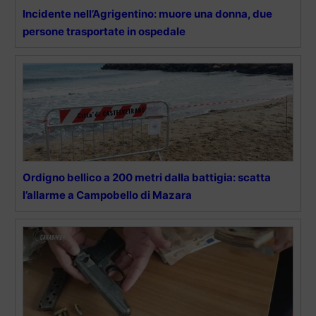
Incidente nell’Agrigentino: muore una donna, due
persone trasportate in ospedale
Ordigno bellico a 200 metri dalla battigia: scatta
l’allarme a Campobello di Mazara