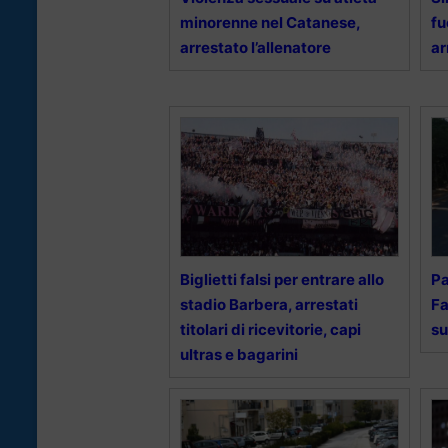
minorenne nel Catanese,
fu
arrestato l’allenatore
ar
Biglietti falsi per entrare allo
Pa
stadio Barbera, arrestati
Fa
titolari di ricevitorie, capi
su
ultras e bagarini