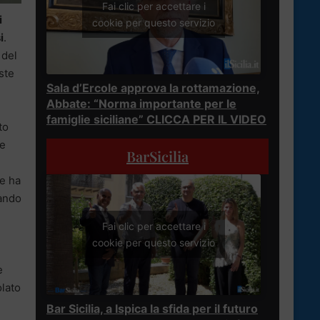
Fai clic per accettare i
i
cookie per questo servizio
i
.
 del
ste
Sala d’Ercole approva la rottamazione,
Abbate: “Norma importante per le
famiglie siciliane” CLICCA PER IL VIDEO
to
re
BarSicilia
he ha
zando
Fai clic per accettare i
cookie per questo servizio
e
olato
e
Bar Sicilia, a Ispica la sfida per il futuro