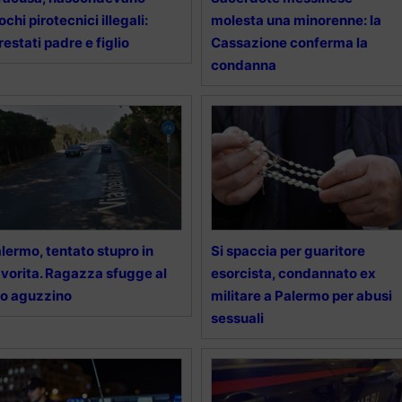
ochi pirotecnici illegali:
molesta una minorenne: la
restati padre e figlio
Cassazione conferma la
condanna
lermo, tentato stupro in
Si spaccia per guaritore
vorita. Ragazza sfugge al
esorcista, condannato ex
o aguzzino
militare a Palermo per abusi
sessuali