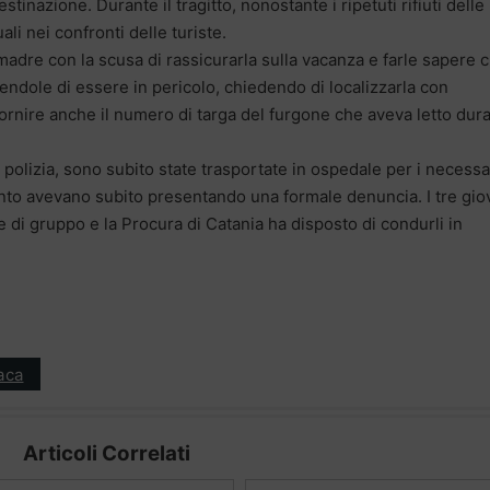
stinazione. Durante il tragitto, nonostante i ripetuti rifiuti delle
ali nei confronti delle turiste.
 madre con la scusa di rassicurarla sulla vacanza e farle sapere 
cendole di essere in pericolo, chiedendo di localizzarla con
 fornire anche il numero di targa del furgone che aveva letto dur
 polizia, sono subito state trasportate in ospedale per i necessa
to avevano subito presentando una formale denuncia. I tre gio
e di gruppo e la Procura di Catania ha disposto di condurli in
aca
Articoli Correlati