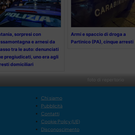
tania, sorpresi con
Armi e spaccio di droga a
ssamontagna e arnesi da
Partinico (PA), cinque arresti
asso tra le auto: denunciati
e pregiudicati, uno era agli
resti domiciliari
foto di repertorio
Chi siamo
Pubblicità
Contatti
Cookie Policy (UE)
Disconoscimento