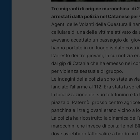
Tre migranti di origine marocchina, di 2
arrestati dalla polizia nel Catanese per
Agenti delle Volanti della Questura li ha
cellulare di una delle vittime attivato d
avevano accettato un passaggio dai giova
hanno portate in un luogo isolato costrin
L’arresto dei tre giovani, la cui notizia e
dal gip di Catania che ha emesso nei conf
per violenza sessuale di gruppo.
Le indagini della polizia sono state avvi
lanciato l’allarme al 112. Era stata la so
la localizzazione del suo telefonino e la
piazza di Paternò, grosso centro agricolo
panchina e i tre giovani erano vicino a lo
La polizia ha ricostruito la dinamica de
marocchini che invece di portarle nel B&
dove avrebbero fatto salire a bordo un 