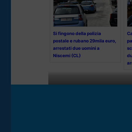
Si fingono della polizia
Ca
postale e rubano 29mila euro,
pa
arrestati due uomini a
sc
Niscemi (CL)
du
ar