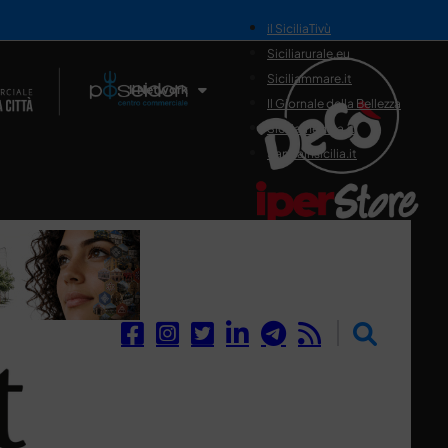
il SiciliaTivù
Siciliarurale.eu
Siciliammare.it
Il Network
Il Giornale della Bellezza
Siciliamedica.it
Sanitainsicilia.it