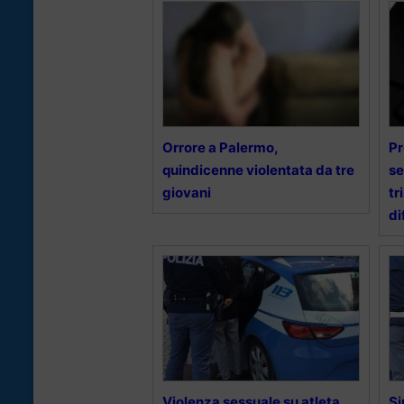
Orrore a Palermo,
Pr
quindicenne violentata da tre
se
giovani
tr
di
Violenza sessuale su atleta
Si