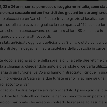
1, 22 e 24 anni, senza permesso di soggiorno in Italia, sono stat
 violenza sessuale nei confronti di due giovani turiste ungheres
nno bloccati su un Van che è stato trovato grazie al localizzatore
a una sorella che aveva segnalato la scomparsa al 112. Le due turi
ni, che non conoscevano, per tornare al loro B&b, ma i tre le
gendole a subire atti sessuali.
ra stata anticipata oggi dal quotidiano La Sicilia, è stato convalida
ronti degli indagati la misura cautelare della custodia in carce
ate dopo la segnalazione della sorella di una delle due vittime c
rella a chiamarla, chiedendole aiuto e dicendole di cercarla utiliz
 targa di un furgone. Le Volanti hanno rintracciato i cinque in una
 in provincia di Catania: le due turiste erano in lacrime su una
ro, acconto al van.
ll’accaduto. Le due ragazze avevano accettato il passaggio dei du
b dove le turiste alloggiavano le hanno condotte in un posto is
loro connazionale che avrebbe costretto le ragazze ad assumer