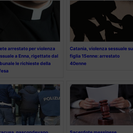
ete arrestato per violenza
Catania, violenza sessuale su
ssuale a Enna, rigettate dal
figlia 15enne: arrestato
ibunale le richieste della
40enne
fesa
racusa, nascondevano
Sacerdote messinese