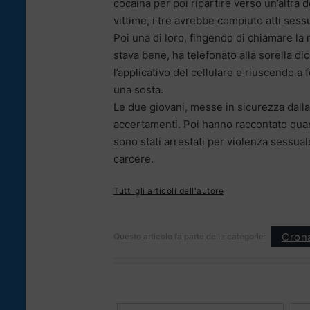
cocaina per poi ripartire verso un’altra de
vittime, i tre avrebbe compiuto atti sessu
Poi una di loro, fingendo di chiamare la
stava bene, ha telefonato alla sorella di
l’applicativo del cellulare e riuscendo a
una sosta.
Le due giovani, messe in sicurezza dalla
accertamenti. Poi hanno raccontato quan
sono stati arrestati per violenza sessual
carcere.
Tutti gli articoli dell'autore
Cron
Questo articolo fa parte delle categorie: