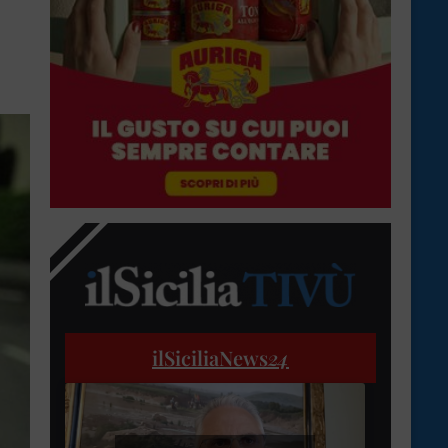
ilSiciliaNews
24