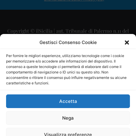
Copyright © ilSicilia | aut. Tribunale di Palermo n.11 del
29/09/2015
Gestisci Consenso Cookie
Editore: Mercurio Comunicazione Soc. Coop. A.R.L.
Per fornire le migliori esperienze, utilizziamo tecnologie come i cookie
per memorizzare e/o accedere alle informazioni del dispositivo. Il
Direttore Editoriale: Maurizio Scaglione
consenso a queste tecnologie ci permetterà di elaborare dati come il
comportamento di navigazione o ID unici su questo sito. Non
Direttore Responsabile: Maria Calabrese
acconsentire o ritirare il consenso può influire negativamente su alcune
caratteristiche e funzioni.
p.zza Sant’Oliva, 9 – 90141 – Palermo – 091335557
P.IVA: 06334930820
Accetta
Mercurio Comunicazione Società Cooperativa a r.l. è
iscritta al Registro degli Operatori di Comunicazione al
Nega
numero 26988
Visualizza preferenze