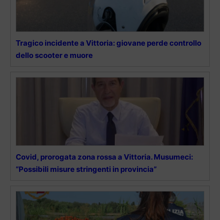
Tragico incidente a Vittoria: giovane perde controllo
dello scooter e muore
Covid, prorogata zona rossa a Vittoria. Musumeci:
“Possibili misure stringenti in provincia”