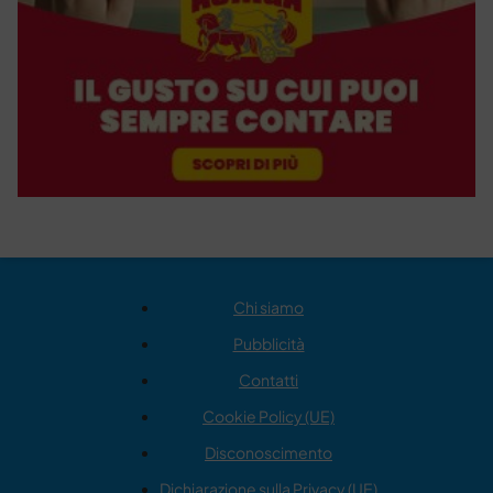
Chi siamo
Pubblicità
Contatti
Cookie Policy (UE)
Disconoscimento
Dichiarazione sulla Privacy (UE)