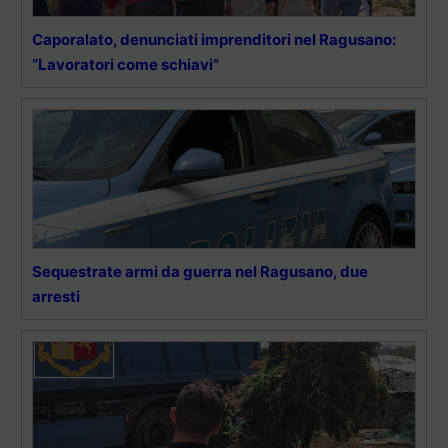
Caporalato, denunciati imprenditori nel Ragusano:
“Lavoratori come schiavi”
Sequestrate armi da guerra nel Ragusano, due
arresti