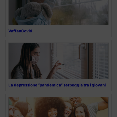
VaffanCovid
La depressione “pandemica” serpeggia tra i giovani