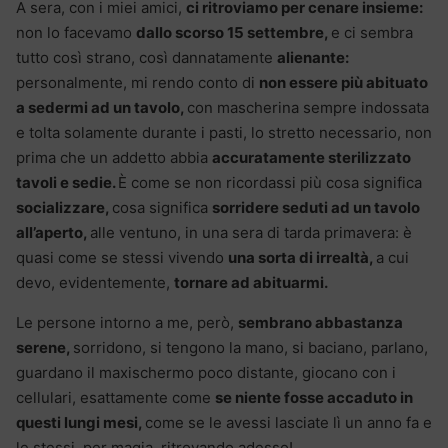
A sera, con i miei amici,
ci ritroviamo per cenare insieme:
non lo facevamo
dallo scorso 15 settembre,
e ci sembra
tutto così strano, così dannatamente
alienante:
personalmente, mi rendo conto di
non essere più abituato
a sedermi ad un tavolo,
con mascherina sempre indossata
e tolta solamente durante i pasti, lo stretto necessario, non
prima che un addetto abbia
accuratamente sterilizzato
tavoli e sedie.
È come se non ricordassi più cosa significa
socializzare,
cosa significa
sorridere seduti ad un tavolo
all’aperto,
alle ventuno, in una sera di tarda primavera: è
quasi come se stessi vivendo
una sorta di irrealtà,
a cui
devo, evidentemente,
tornare ad abituarmi.
Le persone intorno a me, però,
sembrano abbastanza
serene,
sorridono, si tengono la mano, si baciano, parlano,
guardano il maxischermo poco distante, giocano con i
cellulari, esattamente come
se niente fosse accaduto in
questi lungi mesi,
come se le avessi lasciate lì un anno fa e
le stessi, per magia, ritrovando adesso!