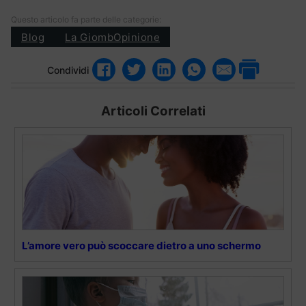
Questo articolo fa parte delle categorie:
Blog
La GiombOpinione
Condividi
Articoli Correlati
L’amore vero può scoccare dietro a uno schermo