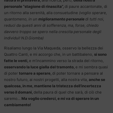
natura in primavera,
alla ricerca, però,
della nostra
personale “stagione di rinascita”,
di paure accantonate, di
un ritorno alla serenità, alla consuetudine
(voglio sperare,
quantomeno, in un
miglioramento personale
di tutti noi,
reduci da questi anni di sofferenza, ma, forse, chiedo
davvero troppo se spero nella crescita personale degli
individui! N.D.Giomba)
Risaliamo lungo la Via Maqueda, osservo la bellezza dei
Quattro Canti, e mi accorgo che, in un battibaleno,
si sono
fatte le venti,
e m’incammino verso la strada del ritorno,
osservando la luce gialla del tramonto,
e mi sembra quasi
di poter
tornare a sperare,
di poter tornare a pensare al
nostro futuro, ai nostri progetti, alla nostra vita,
anche se
qualcosa, in me, mantiene la tristezza dell’incertezza
verso il domani,
della paura di quel che sarà, di ciò che
saremo…
Ma voglio crederci, e mi va di sperare in un
cambiamento!