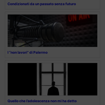
Condizionati da un passato senza futuro
I “non lavori” di Palermo
Quello che l’adolescenza non mi ha detto