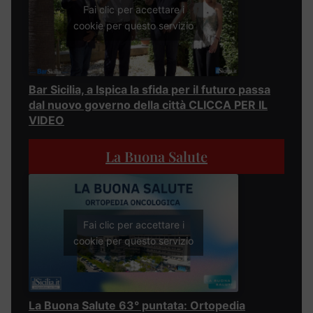
Fai clic per accettare i
cookie per questo servizio
Bar Sicilia, a Ispica la sfida per il futuro passa
dal nuovo governo della città CLICCA PER IL
VIDEO
La Buona Salute
Fai clic per accettare i
cookie per questo servizio
La Buona Salute 63° puntata: Ortopedia