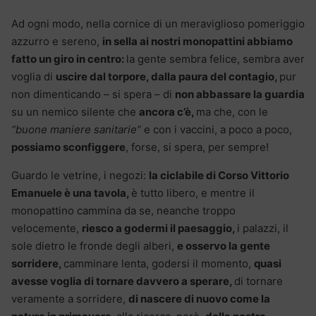
Ad ogni modo, nella cornice di un meraviglioso pomeriggio
azzurro e sereno,
in sella ai nostri monopattini abbiamo
fatto un giro in centro:
la gente sembra felice, sembra aver
voglia di
uscire dal torpore, dalla paura del contagio,
pur
non dimenticando – si spera – di
non abbassare la guardia
su un nemico silente che
ancora c’è,
ma che, con le
“buone maniere sanitarie”
e con i vaccini, a poco a poco,
possiamo sconfiggere
, forse, si spera, per sempre!
Guardo le vetrine, i negozi:
la ciclabile di Corso Vittorio
Emanuele è una tavola,
è tutto libero, e mentre il
monopattino cammina da se, neanche troppo
velocemente,
riesco a godermi il paesaggio,
i palazzi, il
sole dietro le fronde degli alberi,
e osservo la gente
sorridere,
camminare lenta, godersi il momento,
quasi
avesse voglia di tornare davvero a sperare,
di tornare
veramente a sorridere,
di nascere di nuovo come la