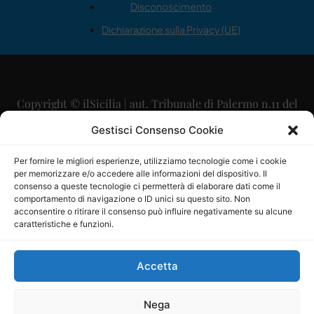
Disconoscimento
Dichiarazione sulla Privacy (UE)
Copyright © ilSicilia | aut. Tribunale di Palermo n.11 del
29/09/2015
Gestisci Consenso Cookie
Editore: Mercurio Comunicazione Soc. Coop. A.R.L.
Per fornire le migliori esperienze, utilizziamo tecnologie come i cookie
per memorizzare e/o accedere alle informazioni del dispositivo. Il
Direttore Editoriale: Maurizio Scaglione
consenso a queste tecnologie ci permetterà di elaborare dati come il
comportamento di navigazione o ID unici su questo sito. Non
Direttore Responsabile: Maria Calabrese
acconsentire o ritirare il consenso può influire negativamente su alcune
caratteristiche e funzioni.
p.zza Sant’Oliva, 9 – 90141 – Palermo – 091335557
P.IVA: 06334930820
Accetta
Mercurio Comunicazione Società Cooperativa a r.l. è
iscritta al Registro degli Operatori di Comunicazione al
Nega