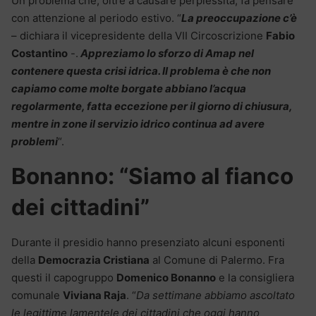
Un problema che, oltre a causare perplessità, fa pensare
con attenzione al periodo estivo. “
La preoccupazione c’è
– dichiara il vicepresidente della VII Circoscrizione
Fabio
Costantino
-.
Appreziamo lo sforzo di Amap nel
contenere questa crisi idrica. Il problema è che non
capiamo come molte borgate abbiano l’acqua
regolarmente, fatta eccezione per il giorno di chiusura,
mentre in zone il servizio idrico continua ad avere
problemi
“.
Bonanno: “Siamo al fianco
dei cittadini”
Durante il presidio hanno presenziato alcuni esponenti
della
Democrazia Cristiana
al Comune di Palermo. Fra
questi il capogruppo
Domenico Bonanno
e la consigliera
comunale
Viviana Raja
. “
Da settimane abbiamo ascoltato
le legittime lamentele dei cittadini che oggi hanno