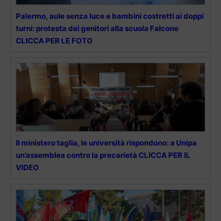
Palermo, aule senza luce e bambini costretti ai doppi
turni: protesta dei genitori alla scuola Falcone
CLICCA PER LE FOTO
Il ministero taglia, le università rispondono: a Unipa
un’assemblea contro la precarietà CLICCA PER IL
VIDEO