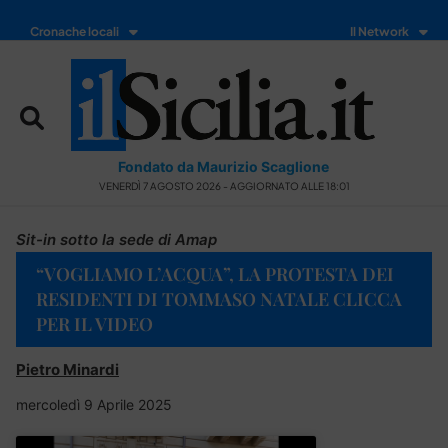
Cronache locali
Il Network
Fondato da Maurizio Scaglione
VENERDÌ 7 AGOSTO 2026 - AGGIORNATO ALLE 18:01
Sit-in sotto la sede di Amap
“VOGLIAMO L’ACQUA”, LA PROTESTA DEI
RESIDENTI DI TOMMASO NATALE CLICCA
PER IL VIDEO
Pietro Minardi
mercoledì 9 Aprile 2025