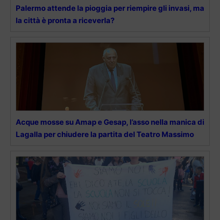
Palermo attende la pioggia per riempire gli invasi, ma
la città è pronta a riceverla?
Acque mosse su Amap e Gesap, l’asso nella manica di
Lagalla per chiudere la partita del Teatro Massimo