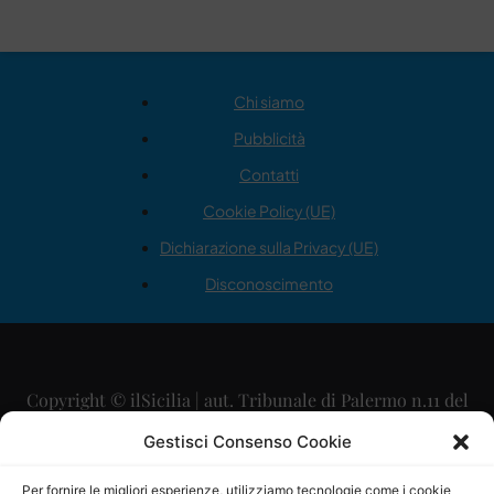
Chi siamo
Pubblicità
Contatti
Cookie Policy (UE)
Dichiarazione sulla Privacy (UE)
Disconoscimento
Copyright © ilSicilia | aut. Tribunale di Palermo n.11 del
29/09/2015
Gestisci Consenso Cookie
Editore: Mercurio Comunicazione Soc. Coop. A.R.L.
Per fornire le migliori esperienze, utilizziamo tecnologie come i cookie