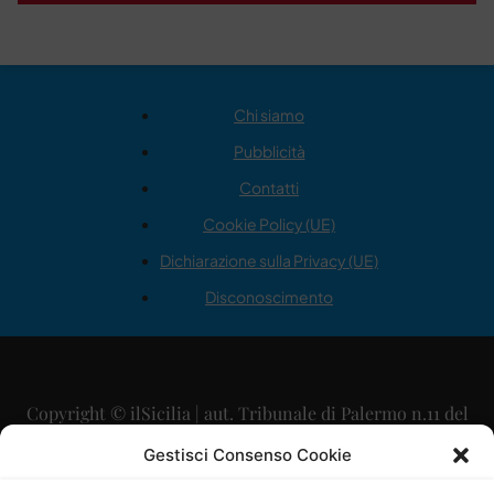
Chi siamo
Pubblicità
Contatti
Cookie Policy (UE)
Dichiarazione sulla Privacy (UE)
Disconoscimento
Copyright © ilSicilia | aut. Tribunale di Palermo n.11 del
29/09/2015
Gestisci Consenso Cookie
Editore: Mercurio Comunicazione Soc. Coop. A.R.L.