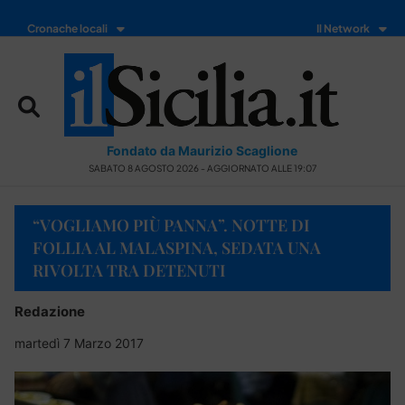
Cronache locali
Il Network
Fondato da Maurizio Scaglione
SABATO 8 AGOSTO 2026 - AGGIORNATO ALLE 19:07
“VOGLIAMO PIÙ PANNA”. NOTTE DI
FOLLIA AL MALASPINA, SEDATA UNA
RIVOLTA TRA DETENUTI
Redazione
martedì 7 Marzo 2017