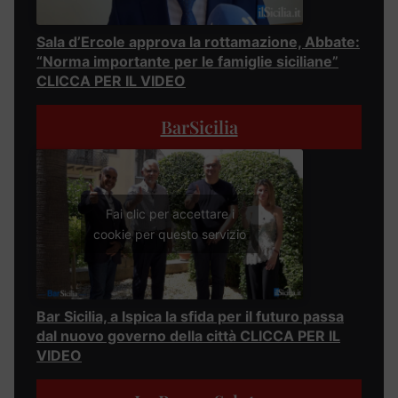
Sala d’Ercole approva la rottamazione, Abbate:
“Norma importante per le famiglie siciliane”
CLICCA PER IL VIDEO
BarSicilia
Fai clic per accettare i
cookie per questo servizio
Bar Sicilia, a Ispica la sfida per il futuro passa
dal nuovo governo della città CLICCA PER IL
VIDEO