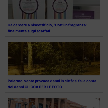
Da carcere a biscottificio, “Cotti in fragranza”
finalmente sugli scaffali
Palermo, vento provoca danni in città: si fa la conta
dei danni CLICCA PER LE FOTO