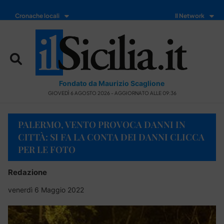
Cronache locali
Il Network
Fondato da Maurizio Scaglione
GIOVEDÌ 6 AGOSTO 2026 - AGGIORNATO ALLE 09:36
PALERMO, VENTO PROVOCA DANNI IN
CITTÀ: SI FA LA CONTA DEI DANNI CLICCA
PER LE FOTO
Redazione
venerdì 6 Maggio 2022