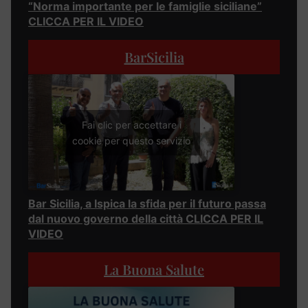
“Norma importante per le famiglie siciliane”
CLICCA PER IL VIDEO
BarSicilia
Fai clic per accettare i
cookie per questo servizio
Bar Sicilia, a Ispica la sfida per il futuro passa
dal nuovo governo della città CLICCA PER IL
VIDEO
La Buona Salute