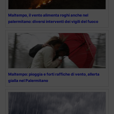
Maltempo, il vento alimenta roghi anche nel
palermitano: diversi interventi dei vigili del fuoco
Maltempo: pioggia e forti raffiche di vento, allerta
gialla nel Palermitano