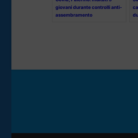
giovani durante controlli anti-
ca
assembramento
du