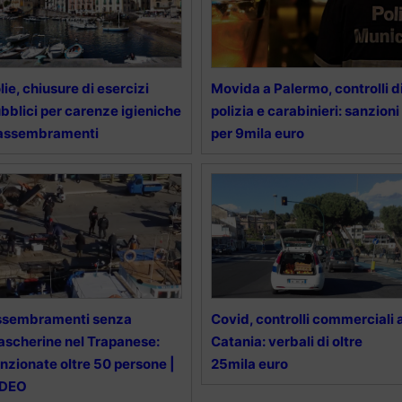
lie, chiusure di esercizi
Movida a Palermo, controlli d
bblici per carenze igieniche
polizia e carabinieri: sanzioni
 assembramenti
per 9mila euro
ssembramenti senza
Covid, controlli commerciali 
scherine nel Trapanese:
Catania: verbali di oltre
nzionate oltre 50 persone |
25mila euro
IDEO