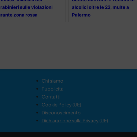
rabinieri sulle violazioni
alcolici oltre le 22, multe a
rante zona rossa
Palermo
Chi siamo
Pubblicità
Contatti
Cookie Policy (UE)
Disconoscimento
Dichiarazione sulla Privacy (UE)