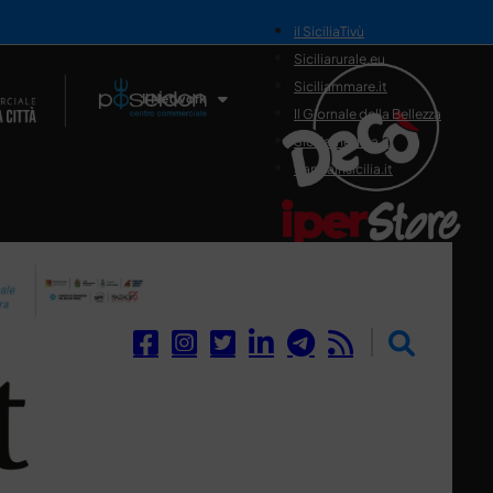
il SiciliaTivù
Siciliarurale.eu
Siciliammare.it
Il Network
Il Giornale della Bellezza
Siciliamedica.it
Sanitainsicilia.it