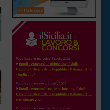
Pubblicazione: mercoledì 8 Luglio 2026
Bandi e concorsi: le ultime novità dalla
Gazzetta Ufficiale della Repubblica Italiana del 3 e
7 luglio 2026
Pubblicazione: venerdì 3 Luglio 2026
Bandi e concorsi: ecco le ultime novità dalla
Gazzetta Ufficiale della Repubblica Italiana del 26
e 30 giugno 2026
Pubblicazione: venerdì 26 Giugno 2026