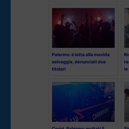
Palermo: è lotta alla movida
Ri
selvaggia, denunciati due
ra
titolari
le
Covid, Palermo: multati 5
Si