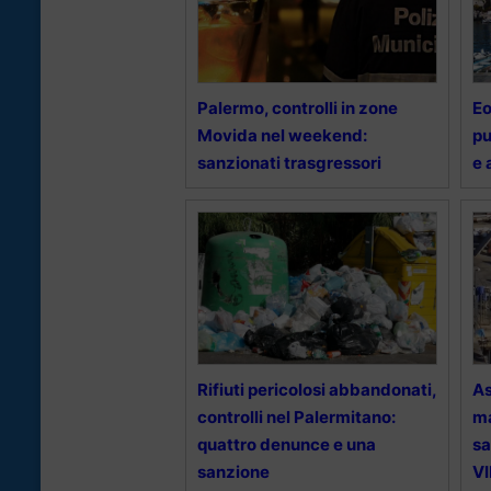
Palermo, controlli in zone
Eo
Movida nel weekend:
pu
sanzionati trasgressori
e
Rifiuti pericolosi abbandonati,
A
controlli nel Palermitano:
ma
quattro denunce e una
sa
sanzione
V