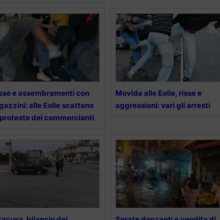
sse e assembramenti con
Movida alle Eolie, risse e
gazzini: alle Eolie scattano
aggressioni: vari gli arresti
 proteste dei commercianti
racusa, bilancio dei
Serate danzanti e vendita di