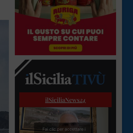
ilSiciliaNews
24
Fai clic per accettare i