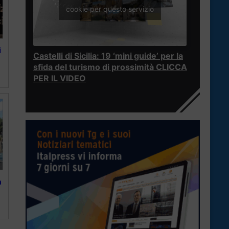
cookie per questo servizio
i
Castelli di Sicilia: 19 ‘mini guide’ per la
sfida del turismo di prossimità CLICCA
PER IL VIDEO
a