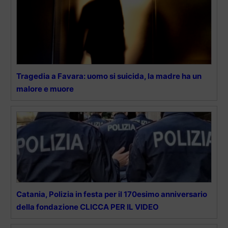
Tragedia a Favara: uomo si suicida, la madre ha un
malore e muore
Catania, Polizia in festa per il 170esimo anniversario
della fondazione CLICCA PER IL VIDEO