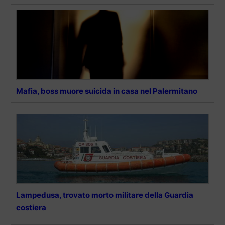
Mafia, boss muore suicida in casa nel Palermitano
Lampedusa, trovato morto militare della Guardia
costiera