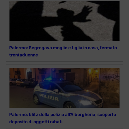
Palermo: Segregava moglie e figlia in casa, fermato
trentaduenne
Palermo: blitz della polizia all’Albergheria, scoperto
deposito di oggetti rubati