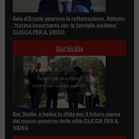
Sala d’Ercole approva la rottamazione, Abbate:
“Norma importante per le famiglie siciliane”
CLICCA PER IL VIDEO
BarSicilia
Fai clic per accettare i
cookie per questo servizio
Bar Sicilia, a Ispica la sfida per il futuro passa
dal nuovo governo della città CLICCA PER IL
VIDEO